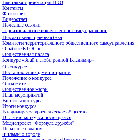
Выставка-презентация НКО
Контакты
Фотоотчет
Видеоотчет
Полезные ссылки
Территориальное общественное самоуправление
Нормативная правовая база
Комитеты территориального общественного самоуправления
О работе КТОСов
Общественная палата
Конкурс «Знай и люби родной Владимир»
О конкурсе
Постановление администрации
Положение о конкурсе
Оргкомитет
Общественное жюри
План мероприятий
Вопросы конкурса
Итоги конкурса
Владимирское краеведческое общество
10-летию конкурса посвящается
Медиапроект "Формула дружбы"
Печатные издания
Фильмы о городе
Почетные граждане города Владимира