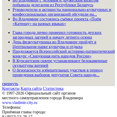
Во Владимире с деловым и дружеским визитом
побывала делегация из Республики Беларусь
Руководители и активисты национально-культурных и
конфессиональных организаций обсудили на...
Во Владимире состоялись съёмки проекта «Поём
«Катюшу» на разных языках»
Глава города лично проверил готовность детских
загородных лагерей к началу летнего сезона
День физкультурника во Владимире пройдёт в
Центральном парке культуры и отдыха
Продолжается Всероссийский историко-патриотический
конкурс «Связующая нить народов России»
В Курсантском сквере устанавливают белокаменные
скульптуры витязей
О безопасности избирательных участков в период
проведения выборов депутатов Совета народн...
свернуть
Контакты
Карта сайта
Статистика
© 1997-2026 Официальный сайт органов
местного самоуправления города Владимира
www.vladimir-city.ru
Телефоны:
Приёмная главы города:
8 (4922) 53-28-17