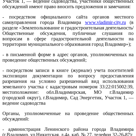
Участок 1, — ведение садоводства, участники общественных
обсуждений имеют право вносить предложения и замечания:
- посредством официального сайта органов местного
самоуправления города Владимира
www.vladimir-city.ru
(в
разделе «Землепользование и градостроительная деятельность/
Общественные обсуждения, публичные слушания по
вопросам в сфере градостроительной деятельности на
территории муниципального образования город Владимир»);
- в письменной форме в адрес органов, уполномоченных на
проведение общественных обсуждений;
- посредством записи в книге (журнале) учета посетителей
экспозиции документации по вопросу предоставления
разрешения на условно разрешенный вид использования
земельного участка с кадастровым номером 33:22:015002:39,
местоположение: обл.Владимирская, МО г.Владимир
(городской округ), г.Владимир, Сад Энергетик, Участок 1, —
ведение садоводства
Органы, уполномоченные на проведение общественных
обсуждений:
- администрация Ленинского района города Владимира
(г.Владимир, ул.Никитская, д.4а, каб. № 27, телефон 32-26-87);