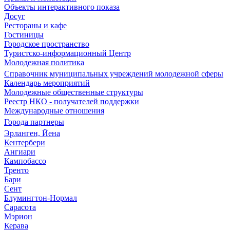
Объекты интерактивного показа
Досуг
Рестораны и кафе
Гостиницы
Городское пространство
Туристско-информационный Центр
Молодежная политика
Справочник муниципальных учреждений молодежной сферы
Календарь мероприятий
Молодежные общественные структуры
Реестр НКО - получателей поддержки
Международные отношения
Города партнеры
Эрланген, Йена
Кентербери
Ангиари
Кампобассо
Тренто
Бари
Сент
Блумингтон-Нормал
Сарасота
Мэрион
Керава