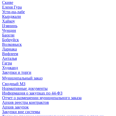
Скиве
Еленя Гура
Усти-на-лабе
Кырджали
Хайкоу
Цзянинь
Чунцин
Баоцзи
Бобруйск
Волковыск
Ларнака
Вифлеем
Анталья
Гагра
Худжанд
Закупки и торги
Муниципальный заказ
Сводный МЗ
Нормативные документы
Информация о закупках по 44-ФЗ
Отчет о размещении муниципального заказа
Архив реестра контрактов
Архив закупок
Закупки вне системы