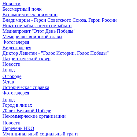
Новости
Бессмертный полк
Вспомним всех поименно
Владимирцы - Герои Советского Союза, Герои России
Никто не забыт, ничто не забыто
Медиапроект "Этот День Победы"
Мемориалы воинской славы
Фотогалерея
Видеогалерея
Диктор Левитан - "Голос Истории. Голос Победы"
Патриотический сквер
Новости
Город
О городе
Устав
Историческая справка
Фотогалерея
Город
Город в лицах
70 лет Великой Победе
Некоммерческие организации
Новости
Перечень НКО
Муниципальный социальный грант