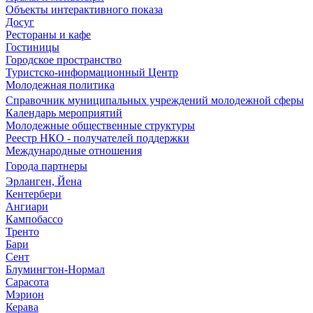
Объекты интерактивного показа
Досуг
Рестораны и кафе
Гостиницы
Городское пространство
Туристско-информационный Центр
Молодежная политика
Справочник муниципальных учреждений молодежной сферы
Календарь мероприятий
Молодежные общественные структуры
Реестр НКО - получателей поддержки
Международные отношения
Города партнеры
Эрланген, Йена
Кентербери
Ангиари
Кампобассо
Тренто
Бари
Сент
Блумингтон-Нормал
Сарасота
Мэрион
Керава