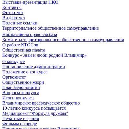
Выставка-презентация НКО
Контакты
Фотоотчет
Видеоотчет
Полезные ссылки
Территориальное общественное самоуправление
Нормативная правовая база
Комитеты территориального общественного самоуправления
О работе КТОСов
Общественная палата
Конкурс «Знай и люби родной Владимир»
О конкурсе
Постановление администрации
Положение о конкурсе
Оргкомитет
Общественное жюри
План мероприятий
Вопросы конкурса
Итоги конкурса
Владимирское краеведческое общество
10-летию конкурса посвящается
Медиапроект "Формула дружбы"
Печатные издания
Фильмы о городе
Почетные граждане города Владимира