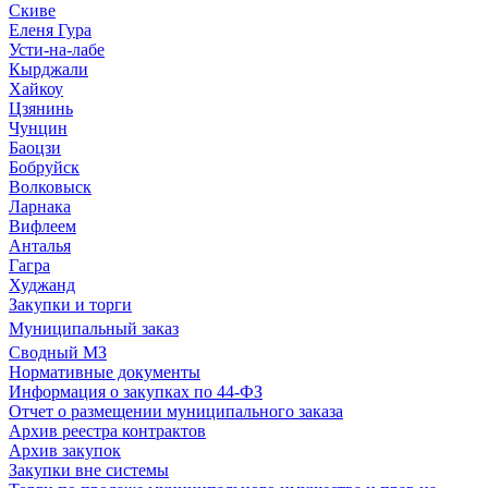
Скиве
Еленя Гура
Усти-на-лабе
Кырджали
Хайкоу
Цзянинь
Чунцин
Баоцзи
Бобруйск
Волковыск
Ларнака
Вифлеем
Анталья
Гагра
Худжанд
Закупки и торги
Муниципальный заказ
Сводный МЗ
Нормативные документы
Информация о закупках по 44-ФЗ
Отчет о размещении муниципального заказа
Архив реестра контрактов
Архив закупок
Закупки вне системы