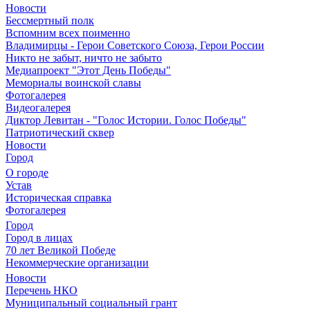
Новости
Бессмертный полк
Вспомним всех поименно
Владимирцы - Герои Советского Союза, Герои России
Никто не забыт, ничто не забыто
Медиапроект "Этот День Победы"
Мемориалы воинской славы
Фотогалерея
Видеогалерея
Диктор Левитан - "Голос Истории. Голос Победы"
Патриотический сквер
Новости
Город
О городе
Устав
Историческая справка
Фотогалерея
Город
Город в лицах
70 лет Великой Победе
Некоммерческие организации
Новости
Перечень НКО
Муниципальный социальный грант