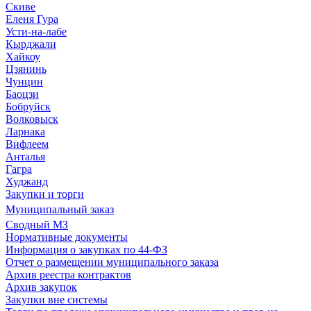
Скиве
Еленя Гура
Усти-на-лабе
Кырджали
Хайкоу
Цзянинь
Чунцин
Баоцзи
Бобруйск
Волковыск
Ларнака
Вифлеем
Анталья
Гагра
Худжанд
Закупки и торги
Муниципальный заказ
Сводный МЗ
Нормативные документы
Информация о закупках по 44-ФЗ
Отчет о размещении муниципального заказа
Архив реестра контрактов
Архив закупок
Закупки вне системы