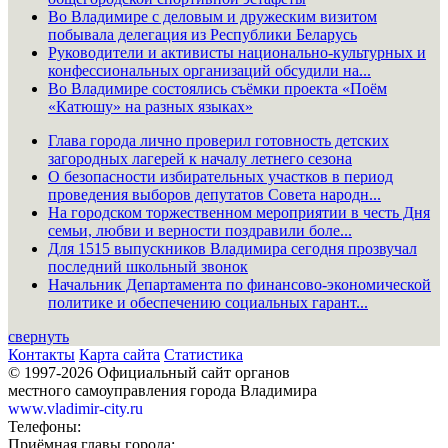
Во Владимире с деловым и дружеским визитом
побывала делегация из Республики Беларусь
Руководители и активисты национально-культурных и
конфессиональных организаций обсудили на...
Во Владимире состоялись съёмки проекта «Поём
«Катюшу» на разных языках»
Глава города лично проверил готовность детских
загородных лагерей к началу летнего сезона
О безопасности избирательных участков в период
проведения выборов депутатов Совета народн...
На городском торжественном мероприятии в честь Дня
семьи, любви и верности поздравили боле...
Для 1515 выпускников Владимира сегодня прозвучал
последний школьный звонок
Начальник Департамента по финансово-экономической
политике и обеспечению социальных гарант...
свернуть
Контакты
Карта сайта
Статистика
© 1997-2026 Официальный сайт органов
местного самоуправления города Владимира
www.vladimir-city.ru
Телефоны:
Приёмная главы города: