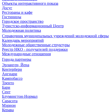
Объекты интерактивного показа
Досуг
Рестораны и кафе
Гостиницы
Городское пространство
Туристско-информационный Центр
Молодежная политика
Справочник муниципальных учреждений молодежной сферы
Календарь мероприятий
Молодежные общественные структуры
Реестр НКО - получателей поддержки
Международные отношения
Города партнеры
Эрланген, Йена
Кентербери
Ангиари
Кампобассо
Тренто
Бари
Сент
Блумингтон-Нормал
Сарасота
Мэрион
Керава