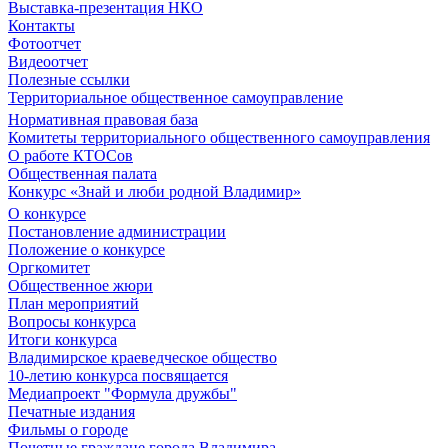
Выставка-презентация НКО
Контакты
Фотоотчет
Видеоотчет
Полезные ссылки
Территориальное общественное самоуправление
Нормативная правовая база
Комитеты территориального общественного самоуправления
О работе КТОСов
Общественная палата
Конкурс «Знай и люби родной Владимир»
О конкурсе
Постановление администрации
Положение о конкурсе
Оргкомитет
Общественное жюри
План мероприятий
Вопросы конкурса
Итоги конкурса
Владимирское краеведческое общество
10-летию конкурса посвящается
Медиапроект "Формула дружбы"
Печатные издания
Фильмы о городе
Почетные граждане города Владимира