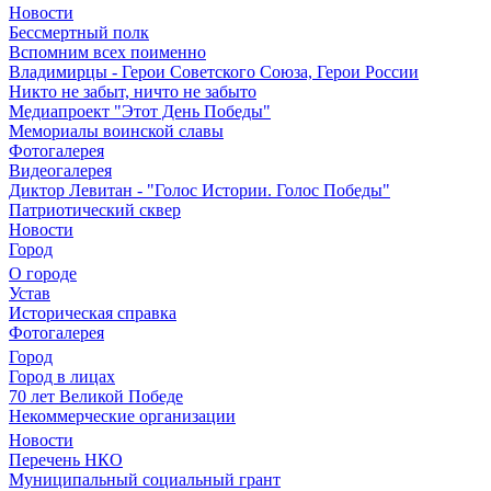
Новости
Бессмертный полк
Вспомним всех поименно
Владимирцы - Герои Советского Союза, Герои России
Никто не забыт, ничто не забыто
Медиапроект "Этот День Победы"
Мемориалы воинской славы
Фотогалерея
Видеогалерея
Диктор Левитан - "Голос Истории. Голос Победы"
Патриотический сквер
Новости
Город
О городе
Устав
Историческая справка
Фотогалерея
Город
Город в лицах
70 лет Великой Победе
Некоммерческие организации
Новости
Перечень НКО
Муниципальный социальный грант