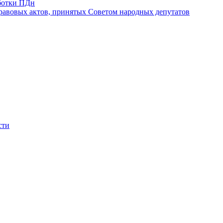
ботки ПДн
авовых актов, принятых Советом народных депутатов
сти