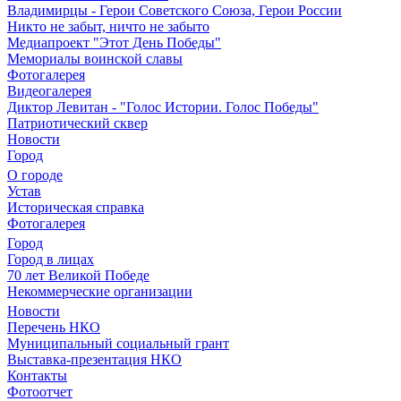
Владимирцы - Герои Советского Союза, Герои России
Никто не забыт, ничто не забыто
Медиапроект "Этот День Победы"
Мемориалы воинской славы
Фотогалерея
Видеогалерея
Диктор Левитан - "Голос Истории. Голос Победы"
Патриотический сквер
Новости
Город
О городе
Устав
Историческая справка
Фотогалерея
Город
Город в лицах
70 лет Великой Победе
Некоммерческие организации
Новости
Перечень НКО
Муниципальный социальный грант
Выставка-презентация НКО
Контакты
Фотоотчет