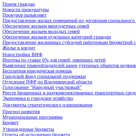
Прием граждан
Новости прокуратуры
Прокурор разъясняет
Предоставление жилых помещений по договорам социального
Обеспечение жильем многодетных семей
Обеспечение жильем молодых семей
Обеспечение жильем отдельных категорий граждан
Предоставление жилищных субсидий работникам бюджетной 
Жилье в кредит
Новостройки ВИФ
Ипотека по ставке 6% для семей, имеющих детей
Выявление правообладателей ранее учтенных объектов недви
Бесплатная юридическая помощь
Городской фонд социальной поддержки
Отделение ПФР по Владимирской области
Голосование "Народный участковый"
Реестр брошенных и разукомплектованных транспортных сред
Экономика и городское хозяйство
Документы стратегического планирования
Прогноз развития
Муниципальные программы
Бюджет
Утвержденные бюджеты
Отчеты об исполнении бюджета