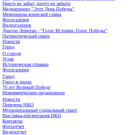
Никто не забыт, ничто не забыто
Медиапроект "Этот День Победы"
Мемориалы воинской славы
Фотогалерея
Видеогалерея
Диктор Левитан - "Голос Истории. Голос Победы"
Патриотический сквер
Новости
Город
О городе
Устав
Историческая справка
Фотогалерея
Город
Город в лицах
70 лет Великой Победе
Некоммерческие организации
Новости
Перечень НКО
Муниципальный социальный грант
Выставка-презентация НКО
Контакты
Фотоотчет
Видеоотчет