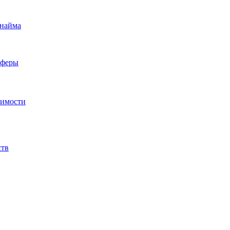
 найма
сферы
жимости
ств