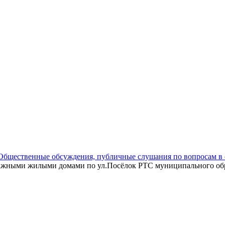
Общественные обсуждения, публичные слушания по вопросам в 
этажными жилыми домами по ул.Посёлок РТС муниципального об