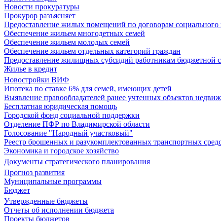
Новости прокуратуры
Прокурор разъясняет
Предоставление жилых помещений по договорам социального
Обеспечение жильем многодетных семей
Обеспечение жильем молодых семей
Обеспечение жильем отдельных категорий граждан
Предоставление жилищных субсидий работникам бюджетной 
Жилье в кредит
Новостройки ВИФ
Ипотека по ставке 6% для семей, имеющих детей
Выявление правообладателей ранее учтенных объектов недви
Бесплатная юридическая помощь
Городской фонд социальной поддержки
Отделение ПФР по Владимирской области
Голосование "Народный участковый"
Реестр брошенных и разукомплектованных транспортных сред
Экономика и городское хозяйство
Документы стратегического планирования
Прогноз развития
Муниципальные программы
Бюджет
Утвержденные бюджеты
Отчеты об исполнении бюджета
Проекты бюджетов