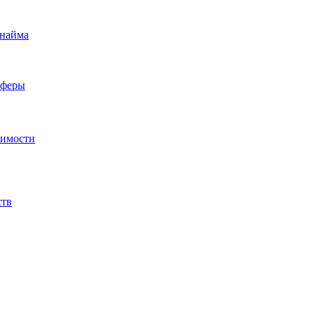
 найма
сферы
жимости
ств