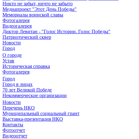
Никто не забыт, ничто не забыто
Медиапроект "Этот День Победы"
Мемориалы воинской славы
Фотогалерея
Видеогалерея
Диктор Левитан - "Голос Истории. Голос Победы"
Патриотический сквер
Новости
Город
О городе
Устав
Историческая справка
Фотогалерея
Город
Город в лицах
70 лет Великой Победе
Некоммерческие организации
Новости
Перечень НКО
Муниципальный социальный грант
Выставка-презентация НКО
Контакты
Фотоотчет
Видеоотчет