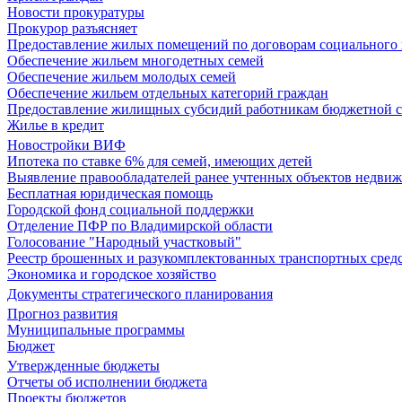
Новости прокуратуры
Прокурор разъясняет
Предоставление жилых помещений по договорам социального
Обеспечение жильем многодетных семей
Обеспечение жильем молодых семей
Обеспечение жильем отдельных категорий граждан
Предоставление жилищных субсидий работникам бюджетной 
Жилье в кредит
Новостройки ВИФ
Ипотека по ставке 6% для семей, имеющих детей
Выявление правообладателей ранее учтенных объектов недви
Бесплатная юридическая помощь
Городской фонд социальной поддержки
Отделение ПФР по Владимирской области
Голосование "Народный участковый"
Реестр брошенных и разукомплектованных транспортных сред
Экономика и городское хозяйство
Документы стратегического планирования
Прогноз развития
Муниципальные программы
Бюджет
Утвержденные бюджеты
Отчеты об исполнении бюджета
Проекты бюджетов