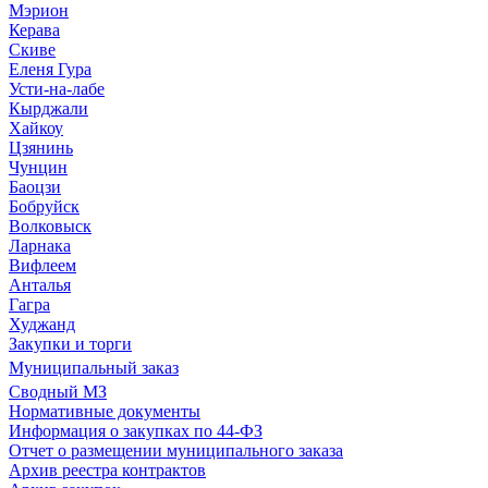
Мэрион
Керава
Скиве
Еленя Гура
Усти-на-лабе
Кырджали
Хайкоу
Цзянинь
Чунцин
Баоцзи
Бобруйск
Волковыск
Ларнака
Вифлеем
Анталья
Гагра
Худжанд
Закупки и торги
Муниципальный заказ
Сводный МЗ
Нормативные документы
Информация о закупках по 44-ФЗ
Отчет о размещении муниципального заказа
Архив реестра контрактов