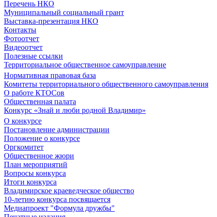
Перечень НКО
Муниципальный социальный грант
Выставка-презентация НКО
Контакты
Фотоотчет
Видеоотчет
Полезные ссылки
Территориальное общественное самоуправление
Нормативная правовая база
Комитеты территориального общественного самоуправления
О работе КТОСов
Общественная палата
Конкурс «Знай и люби родной Владимир»
О конкурсе
Постановление администрации
Положение о конкурсе
Оргкомитет
Общественное жюри
План мероприятий
Вопросы конкурса
Итоги конкурса
Владимирское краеведческое общество
10-летию конкурса посвящается
Медиапроект "Формула дружбы"
Печатные издания