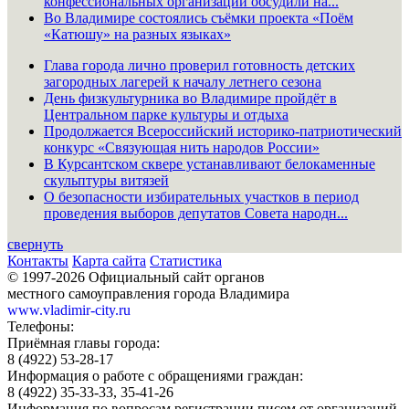
конфессиональных организаций обсудили на...
Во Владимире состоялись съёмки проекта «Поём
«Катюшу» на разных языках»
Глава города лично проверил готовность детских
загородных лагерей к началу летнего сезона
День физкультурника во Владимире пройдёт в
Центральном парке культуры и отдыха
Продолжается Всероссийский историко-патриотический
конкурс «Связующая нить народов России»
В Курсантском сквере устанавливают белокаменные
скульптуры витязей
О безопасности избирательных участков в период
проведения выборов депутатов Совета народн...
свернуть
Контакты
Карта сайта
Статистика
© 1997-2026 Официальный сайт органов
местного самоуправления города Владимира
www.vladimir-city.ru
Телефоны:
Приёмная главы города:
8 (4922) 53-28-17
Информация о работе с обращениями граждан:
8 (4922) 35-33-33, 35-41-26
Информация по вопросам регистрации писем от организаций