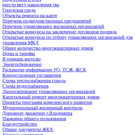
реестр мест накопления тко
Городская среда
Объекты ремонта на карте
Перечень подведомственных предприятий
Перечень управляющих жилищных организаций
Открытые конкурсы на заключение договоров подряда
Открытые конкурсы по отбору управляющих организаций для
управления МКД
Общее количество многоквартирных домов
Цены и тарифы
В помощь жителю
Энергосбережение
Раскрытие информации УО, ТСЖ, ЖСК
Концессионные соглашения
Схема теплоснабжения города
Схема водоснабжения
Лицензирование управляющих организаций
Капитальный ремонт многоквартирных домов
Проекты программ комплексного развития
Муниципальный жилищный контроль
Дорожное движение г.Владимира
Парковки общего пользования
Благоустройство
Общие документы ЖКХ
Уличное освещение