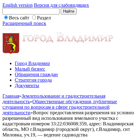
English version
Версия для слабовидящих
Весь сайт
Раздел
Расширенный поиск
Город Владимир
Малый бизнес
Обращения граждан
Стратегия города
Документы
Главная
»
Землепользование и градостроительная
деятельность
»
Общественные обсуждения, публичные
слушания по вопросам в сфере градостроительной
деятельности
»
Вопрос предоставления разрешения на условно
разрешенный вид использования земельного участка с
кадастровым номером 33:22:036008:359, адрес: Владимирская
область, МО г.Владимир (городской округ), г.Владимир, снт
Миловка, уч.19, — ведение садоводства