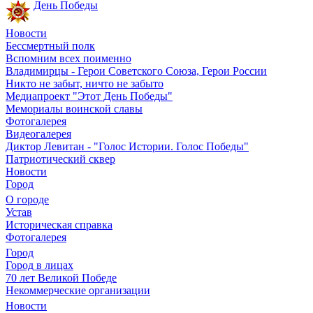
День Победы
Новости
Бессмертный полк
Вспомним всех поименно
Владимирцы - Герои Советского Союза, Герои России
Никто не забыт, ничто не забыто
Медиапроект "Этот День Победы"
Мемориалы воинской славы
Фотогалерея
Видеогалерея
Диктор Левитан - "Голос Истории. Голос Победы"
Патриотический сквер
Новости
Город
О городе
Устав
Историческая справка
Фотогалерея
Город
Город в лицах
70 лет Великой Победе
Некоммерческие организации
Новости