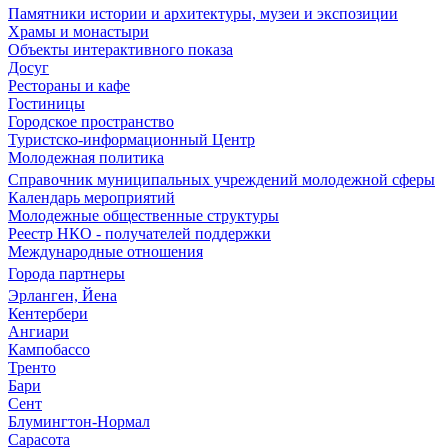
Памятники истории и архитектуры, музеи и экспозиции
Храмы и монастыри
Объекты интерактивного показа
Досуг
Рестораны и кафе
Гостиницы
Городское пространство
Туристско-информационный Центр
Молодежная политика
Справочник муниципальных учреждений молодежной сферы
Календарь мероприятий
Молодежные общественные структуры
Реестр НКО - получателей поддержки
Международные отношения
Города партнеры
Эрланген, Йена
Кентербери
Ангиари
Кампобассо
Тренто
Бари
Сент
Блумингтон-Нормал
Сарасота