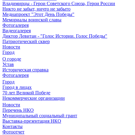
Владимирцы - Герои Советского Союза, Герои России
Никто не забыт, ничто не забыто
Медиапроект "Этот День Победы"
Мемориалы воинской славы
Фотогалерея
Видеогалерея
Диктор Левитан - "Голос Истории. Голос Победы"
Патриотический сквер
Новости
Город
О городе
Устав
Историческая справка
Фотогалерея
Город
Город в лицах
70 лет Великой Победе
Некоммерческие организации
Новости
Перечень НКО
Муниципальный социальный грант
Выставка-презентация НКО
Контакты
Фотоотчет