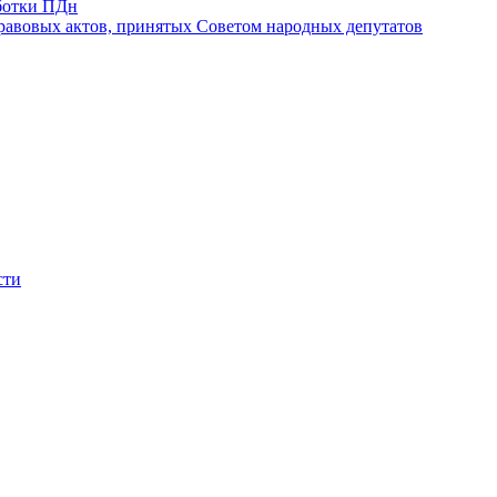
ботки ПДн
авовых актов, принятых Советом народных депутатов
сти