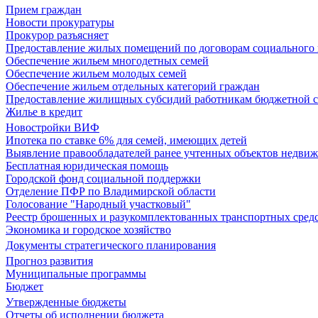
Прием граждан
Новости прокуратуры
Прокурор разъясняет
Предоставление жилых помещений по договорам социального
Обеспечение жильем многодетных семей
Обеспечение жильем молодых семей
Обеспечение жильем отдельных категорий граждан
Предоставление жилищных субсидий работникам бюджетной 
Жилье в кредит
Новостройки ВИФ
Ипотека по ставке 6% для семей, имеющих детей
Выявление правообладателей ранее учтенных объектов недви
Бесплатная юридическая помощь
Городской фонд социальной поддержки
Отделение ПФР по Владимирской области
Голосование "Народный участковый"
Реестр брошенных и разукомплектованных транспортных сред
Экономика и городское хозяйство
Документы стратегического планирования
Прогноз развития
Муниципальные программы
Бюджет
Утвержденные бюджеты
Отчеты об исполнении бюджета