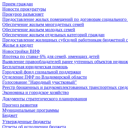
Прием граждан
Новости прокуратуры
Прокурор разъясняет
Предоставление жилых помещений по договорам социального
Обеспечение жильем многодетных семей
Обеспечение жильем молодых семей
Обеспечение жильем отдельных категорий граждан
Предоставление жилищных субсидий работникам бюджетной 
Жилье в кредит
Новостройки ВИФ
Ипотека по ставке 6% для семей, имеющих детей
Выявление правообладателей ранее учтенных объектов недви
Бесплатная юридическая помощь
Городской фонд социальной поддержки
Отделение ПФР по Владимирской области
Голосование "Народный участковый"
Реестр брошенных и разукомплектованных транспортных сред
Экономика и городское хозяйство
Документы стратегического планирования
Прогноз развития
Муниципальные программы
Бюджет
Утвержденные бюджеты
Отчеты об исполнении бюджета