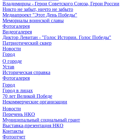
Владимирцы - Герои Советского Союза, Герои России
Никто не забыт, ничто не забыто
Медиапроект "Этот День Победы"
Мемориалы воинской славы
Фотогалерея
Видеогалерея
Диктор Левитан - "Голос Истории. Голос Победы"
Патриотический сквер
Новости
Город
О городе
Устав
Историческая справка
Фотогалерея
Город
Город в лицах
70 лет Великой Победе
Некоммерческие организации
Новости
Перечень НКО
Муниципальный социальный грант
Выставка-презентация НКО
Контакты
Фотоотчет