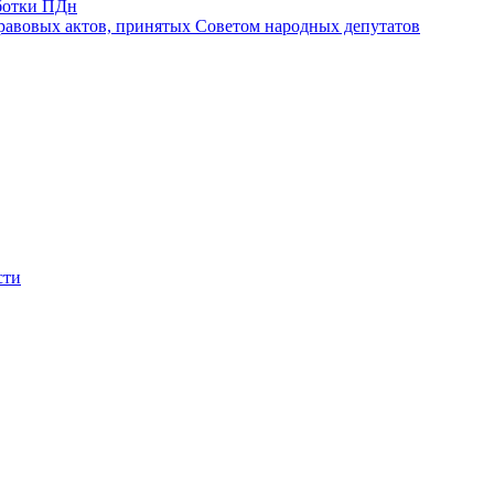
ботки ПДн
авовых актов, принятых Советом народных депутатов
сти