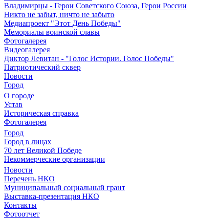
Владимирцы - Герои Советского Союза, Герои России
Никто не забыт, ничто не забыто
Медиапроект "Этот День Победы"
Мемориалы воинской славы
Фотогалерея
Видеогалерея
Диктор Левитан - "Голос Истории. Голос Победы"
Патриотический сквер
Новости
Город
О городе
Устав
Историческая справка
Фотогалерея
Город
Город в лицах
70 лет Великой Победе
Некоммерческие организации
Новости
Перечень НКО
Муниципальный социальный грант
Выставка-презентация НКО
Контакты
Фотоотчет