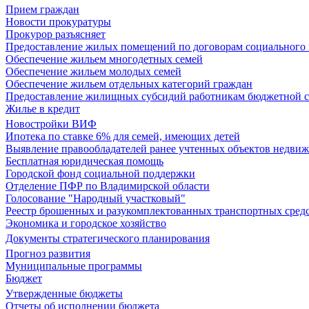
Прием граждан
Новости прокуратуры
Прокурор разъясняет
Предоставление жилых помещений по договорам социального
Обеспечение жильем многодетных семей
Обеспечение жильем молодых семей
Обеспечение жильем отдельных категорий граждан
Предоставление жилищных субсидий работникам бюджетной 
Жилье в кредит
Новостройки ВИФ
Ипотека по ставке 6% для семей, имеющих детей
Выявление правообладателей ранее учтенных объектов недви
Бесплатная юридическая помощь
Городской фонд социальной поддержки
Отделение ПФР по Владимирской области
Голосование "Народный участковый"
Реестр брошенных и разукомплектованных транспортных сред
Экономика и городское хозяйство
Документы стратегического планирования
Прогноз развития
Муниципальные программы
Бюджет
Утвержденные бюджеты
Отчеты об исполнении бюджета