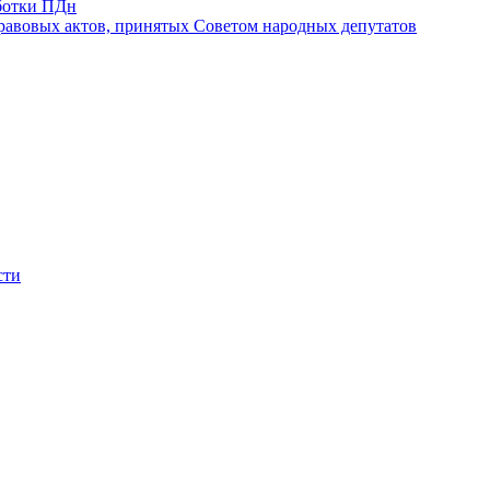
ботки ПДн
авовых актов, принятых Советом народных депутатов
сти