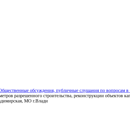
Общественные обсуждения, публичные слушания по вопросам в 
етров разрешенного строительства, реконструкции объектов кап
адимирская, МО г.Влади