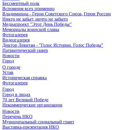
Бессмертный полк
Вспомним всех поименно
Владимирцы - Герои Советского Союза, Герои России
Никто не забыт, ничто не забыто
Медиапроект "Этот День Победы"
Мемориалы воинской славы
Фотогалерея
Видеогалерея
Диктор Левитан - "Голос Истории. Голос Победы"
Патриотический сквер
Новости
Город
О городе
Устав
Историческая справка
Фотогалерея
Город
Город в лицах
70 лет Великой Победе
Некоммерческие организации
Новости
Перечень НКО
Муниципальный социальный грант
Выставка-презентация НКО