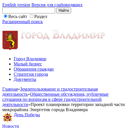
English version
Версия для слабовидящих
Весь сайт
Раздел
Расширенный поиск
Город Владимир
Малый бизнес
Обращения граждан
Стратегия города
Документы
Главная
»
Землепользование и градостроительная
деятельность
»
Общественные обсуждения, публичные
слушания по вопросам в сфере градостроительной
деятельности
»
Проект планировки территории западной части
микрорайона Энергетик города Владимира
День Победы
Новости