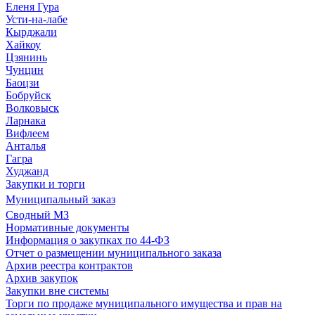
Еленя Гура
Усти-на-лабе
Кырджали
Хайкоу
Цзянинь
Чунцин
Баоцзи
Бобруйск
Волковыск
Ларнака
Вифлеем
Анталья
Гагра
Худжанд
Закупки и торги
Муниципальный заказ
Сводный МЗ
Нормативные документы
Информация о закупках по 44-ФЗ
Отчет о размещении муниципального заказа
Архив реестра контрактов
Архив закупок
Закупки вне системы
Торги по продаже муниципального имущества и прав на