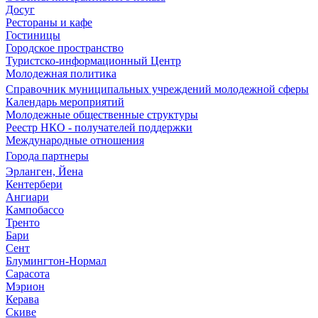
Досуг
Рестораны и кафе
Гостиницы
Городское пространство
Туристско-информационный Центр
Молодежная политика
Справочник муниципальных учреждений молодежной сферы
Календарь мероприятий
Молодежные общественные структуры
Реестр НКО - получателей поддержки
Международные отношения
Города партнеры
Эрланген, Йена
Кентербери
Ангиари
Кампобассо
Тренто
Бари
Сент
Блумингтон-Нормал
Сарасота
Мэрион
Керава
Скиве