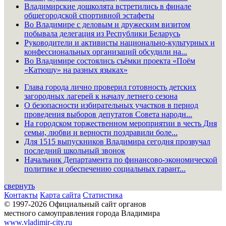
Владимирские дошколята встретились в финале
общегородской спортивной эстафеты
Во Владимире с деловым и дружеским визитом
побывала делегация из Республики Беларусь
Руководители и активисты национально-культурных и
конфессиональных организаций обсудили на...
Во Владимире состоялись съёмки проекта «Поём
«Катюшу» на разных языках»
Глава города лично проверил готовность детских
загородных лагерей к началу летнего сезона
О безопасности избирательных участков в период
проведения выборов депутатов Совета народн...
На городском торжественном мероприятии в честь Дня
семьи, любви и верности поздравили боле...
Для 1515 выпускников Владимира сегодня прозвучал
последний школьный звонок
Начальник Департамента по финансово-экономической
политике и обеспечению социальных гарант...
свернуть
Контакты
Карта сайта
Статистика
© 1997-2026 Официальный сайт органов
местного самоуправления города Владимира
www.vladimir-city.ru