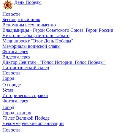
День Победы
Новости
Бессмертный полк
Вспомним всех поименно
Владимирцы - Герои Советского Союза, Герои России
Никто не забыт, ничто не забыто
Медиапроект "Этот День Победы"
Мемориалы воинской славы
Фотогалерея
Видеогалерея
Диктор Левитан - "Голос Истории. Голос Победы"
Патриотический сквер
Новости
Город
О городе
Устав
Историческая справка
Фотогалерея
Город
Город в лицах
70 лет Великой Победе
Некоммерческие организации
Новости