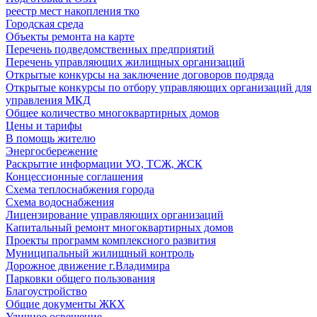
реестр мест накопления тко
Городская среда
Объекты ремонта на карте
Перечень подведомственных предприятий
Перечень управляющих жилищных организаций
Открытые конкурсы на заключение договоров подряда
Открытые конкурсы по отбору управляющих организаций для
управления МКД
Общее количество многоквартирных домов
Цены и тарифы
В помощь жителю
Энергосбережение
Раскрытие информации УО, ТСЖ, ЖСК
Концессионные соглашения
Схема теплоснабжения города
Схема водоснабжения
Лицензирование управляющих организаций
Капитальный ремонт многоквартирных домов
Проекты программ комплексного развития
Муниципальный жилищный контроль
Дорожное движение г.Владимира
Парковки общего пользования
Благоустройство
Общие документы ЖКХ
Уличное освещение