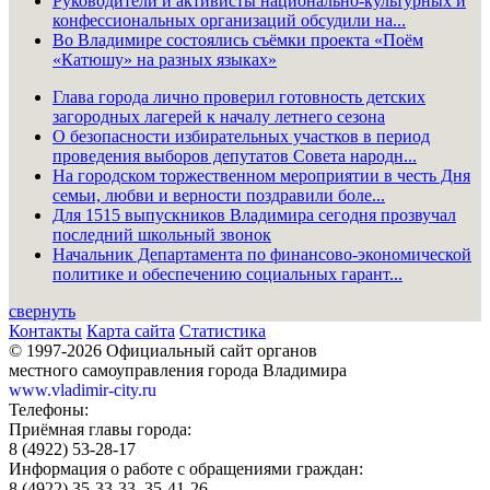
Руководители и активисты национально-культурных и
конфессиональных организаций обсудили на...
Во Владимире состоялись съёмки проекта «Поём
«Катюшу» на разных языках»
Глава города лично проверил готовность детских
загородных лагерей к началу летнего сезона
О безопасности избирательных участков в период
проведения выборов депутатов Совета народн...
На городском торжественном мероприятии в честь Дня
семьи, любви и верности поздравили боле...
Для 1515 выпускников Владимира сегодня прозвучал
последний школьный звонок
Начальник Департамента по финансово-экономической
политике и обеспечению социальных гарант...
свернуть
Контакты
Карта сайта
Статистика
© 1997-2026 Официальный сайт органов
местного самоуправления города Владимира
www.vladimir-city.ru
Телефоны:
Приёмная главы города:
8 (4922) 53-28-17
Информация о работе с обращениями граждан:
8 (4922) 35-33-33, 35-41-26