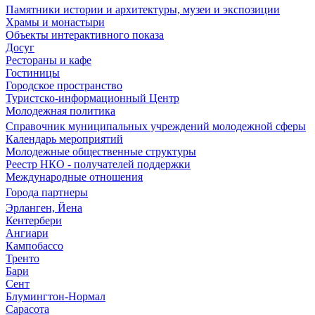
Памятники истории и архитектуры, музеи и экспозиции
Храмы и монастыри
Объекты интерактивного показа
Досуг
Рестораны и кафе
Гостиницы
Городское пространство
Туристско-информационный Центр
Молодежная политика
Справочник муниципальных учреждений молодежной сферы
Календарь мероприятий
Молодежные общественные структуры
Реестр НКО - получателей поддержки
Международные отношения
Города партнеры
Эрланген, Йена
Кентербери
Ангиари
Кампобассо
Тренто
Бари
Сент
Блумингтон-Нормал
Сарасота