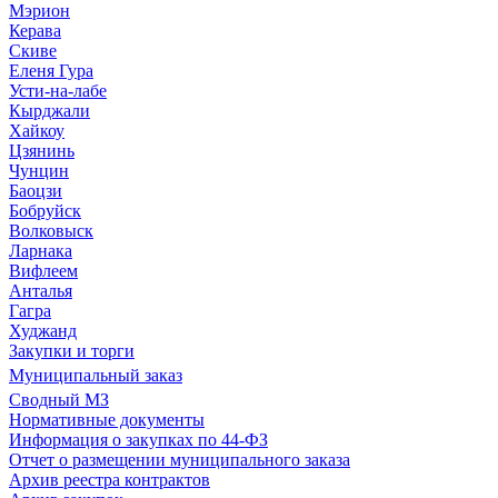
Мэрион
Керава
Скиве
Еленя Гура
Усти-на-лабе
Кырджали
Хайкоу
Цзянинь
Чунцин
Баоцзи
Бобруйск
Волковыск
Ларнака
Вифлеем
Анталья
Гагра
Худжанд
Закупки и торги
Муниципальный заказ
Сводный МЗ
Нормативные документы
Информация о закупках по 44-ФЗ
Отчет о размещении муниципального заказа
Архив реестра контрактов