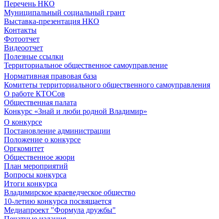
Перечень НКО
Муниципальный социальный грант
Выставка-презентация НКО
Контакты
Фотоотчет
Видеоотчет
Полезные ссылки
Территориальное общественное самоуправление
Нормативная правовая база
Комитеты территориального общественного самоуправления
О работе КТОСов
Общественная палата
Конкурс «Знай и люби родной Владимир»
О конкурсе
Постановление администрации
Положение о конкурсе
Оргкомитет
Общественное жюри
План мероприятий
Вопросы конкурса
Итоги конкурса
Владимирское краеведческое общество
10-летию конкурса посвящается
Медиапроект "Формула дружбы"
Печатные издания