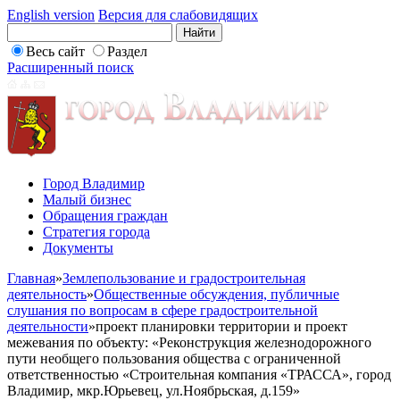
English version
Версия для слабовидящих
Весь сайт
Раздел
Расширенный поиск
Город Владимир
Малый бизнес
Обращения граждан
Стратегия города
Документы
Главная
»
Землепользование и градостроительная
деятельность
»
Общественные обсуждения, публичные
слушания по вопросам в сфере градостроительной
деятельности
»
проект планировки территории и проект
межевания по объекту: «Реконструкция железнодорожного
пути необщего пользования общества с ограниченной
ответственностью «Строительная компания «ТРАССА», город
Владимир, мкр.Юрьевец, ул.Ноябрьская, д.159»