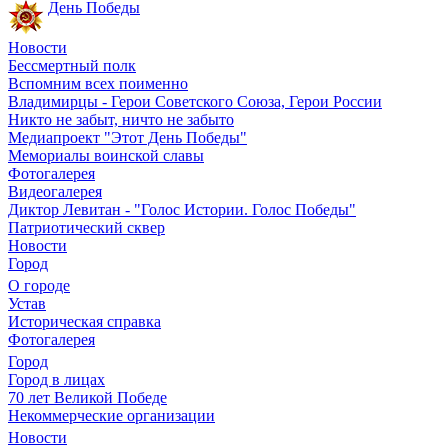
День Победы
Новости
Бессмертный полк
Вспомним всех поименно
Владимирцы - Герои Советского Союза, Герои России
Никто не забыт, ничто не забыто
Медиапроект "Этот День Победы"
Мемориалы воинской славы
Фотогалерея
Видеогалерея
Диктор Левитан - "Голос Истории. Голос Победы"
Патриотический сквер
Новости
Город
О городе
Устав
Историческая справка
Фотогалерея
Город
Город в лицах
70 лет Великой Победе
Некоммерческие организации
Новости