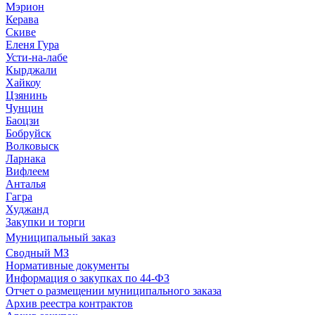
Мэрион
Керава
Скиве
Еленя Гура
Усти-на-лабе
Кырджали
Хайкоу
Цзянинь
Чунцин
Баоцзи
Бобруйск
Волковыск
Ларнака
Вифлеем
Анталья
Гагра
Худжанд
Закупки и торги
Муниципальный заказ
Сводный МЗ
Нормативные документы
Информация о закупках по 44-ФЗ
Отчет о размещении муниципального заказа
Архив реестра контрактов