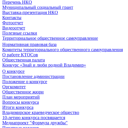
Перечень НКО
Муниципальный социальный грант
Выставка-презентация НКО
Контакты
Фотоотчет
Видеоотчет
Полезные ссылки
Территориальное общественное самоуправление
Нормативная правовая база
Комитеты территориального общественного самоуправления
О работе КТОСов
Общественная палата
Конкурс «Знай и люби родной Владимир»
О конкурсе
Постановление администрации
Положение о конкурсе
Оргкомитет
Общественное жюри
План мероприятий
Вопросы конкурса
Итоги конкурса
Владимирское краеведческое общество
10-летию конкурса посвящается
Медиапроект "Формула дружбы"
Печатные издания