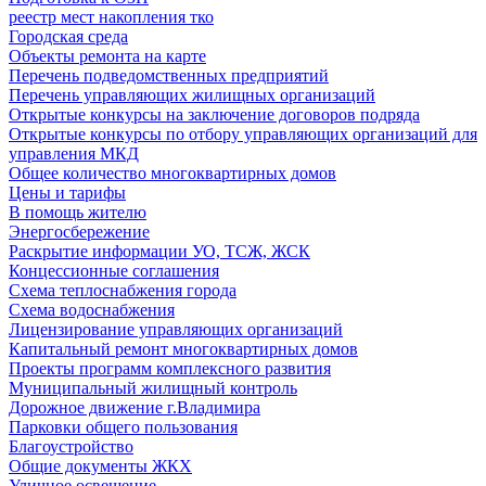
реестр мест накопления тко
Городская среда
Объекты ремонта на карте
Перечень подведомственных предприятий
Перечень управляющих жилищных организаций
Открытые конкурсы на заключение договоров подряда
Открытые конкурсы по отбору управляющих организаций для
управления МКД
Общее количество многоквартирных домов
Цены и тарифы
В помощь жителю
Энергосбережение
Раскрытие информации УО, ТСЖ, ЖСК
Концессионные соглашения
Схема теплоснабжения города
Схема водоснабжения
Лицензирование управляющих организаций
Капитальный ремонт многоквартирных домов
Проекты программ комплексного развития
Муниципальный жилищный контроль
Дорожное движение г.Владимира
Парковки общего пользования
Благоустройство
Общие документы ЖКХ
Уличное освещение