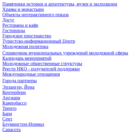
Памятники истории и архитектуры, музеи и экспозиции
Храмы и монастыри
Объекты интерактивного показа
Досуг
Рестораны и кафе
Гостиницы
Городское пространство
Туристско-информационный Центр
Молодежная политика
Справочник муниципальных учреждений молодежной сферы
Календарь мероприятий
Молодежные общественные структуры
Реестр НКО - получателей поддержки
Международные отношения
Города партнеры
Эрланген, Йена
Кентербери
Ангиари
Кампобассо
Тренто
Бари
Сент
Блумингтон-Нормал
Сарасота