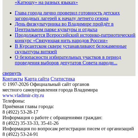
«Катюшу» на разных языках»
Глава города лично проверил готовность детских
загородных лагерей к началу летнего сезона
День физкультурника во Владимире пройдёт в
Центральном парке культуры и отдыха
Продолжается Всероссийский историко-патриотический
конкурс «Связующая нить народов России»
В Курсантском сквере устанавливают белокаменные
скульптуры витязей
О безопасности избирательных участков в период
проведения выборов депутатов Совета народн...
свернуть
Контакты
Карта сайта
Статистика
© 1997-2026 Официальный сайт органов
местного самоуправления города Владимира
www.vladimir-city.ru
Телефоны:
Приёмная главы города:
8 (4922) 53-28-17
Информация о работе с обращениями граждан:
8 (4922) 35-33-33, 35-41-26
Информация по вопросам регистрации писем от организаций
8 (4922) 53-24-91