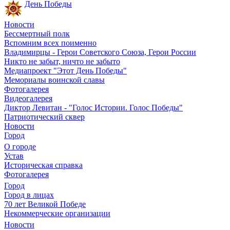
День Победы
Новости
Бессмертный полк
Вспомним всех поименно
Владимирцы - Герои Советского Союза, Герои России
Никто не забыт, ничто не забыто
Медиапроект "Этот День Победы"
Мемориалы воинской славы
Фотогалерея
Видеогалерея
Диктор Левитан - "Голос Истории. Голос Победы"
Патриотический сквер
Новости
Город
О городе
Устав
Историческая справка
Фотогалерея
Город
Город в лицах
70 лет Великой Победе
Некоммерческие организации
Новости