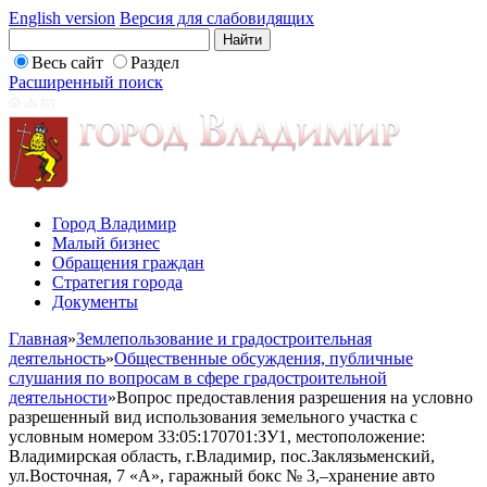
English version
Версия для слабовидящих
Весь сайт
Раздел
Расширенный поиск
Город Владимир
Малый бизнес
Обращения граждан
Стратегия города
Документы
Главная
»
Землепользование и градостроительная
деятельность
»
Общественные обсуждения, публичные
слушания по вопросам в сфере градостроительной
деятельности
»
Вопрос предоставления разрешения на условно
разрешенный вид использования земельного участка с
условным номером 33:05:170701:ЗУ1, местоположение:
Владимирская область, г.Владимир, пос.Заклязьменский,
ул.Восточная, 7 «А», гаражный бокс № 3,–хранение авто