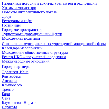
Памятники истории и архитектуры, музеи и экспозиции
Храмы и монастыри
Объекты интерактивного показа
Досуг
Рестораны и кафе
Гостиницы
Городское пространство
Туристско-информационный Центр
Молодежная политика
Справочник муниципальных учреждений молодежной сферы
Календарь мероприятий
Молодежные общественные структуры
Реестр НКО - получателей поддержки
Международные отношения
Города партнеры
Эрланген, Йена
Кентербери
Ангиари
Кампобассо
Тренто
Бари
Сент
Блумингтон-Нормал
Сарасота