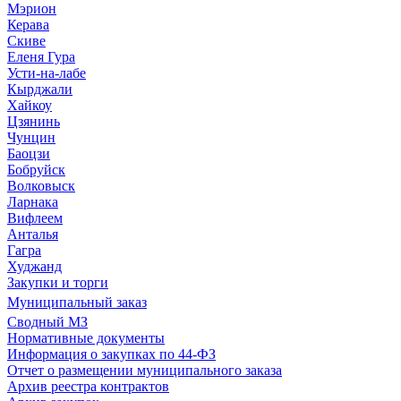
Мэрион
Керава
Скиве
Еленя Гура
Усти-на-лабе
Кырджали
Хайкоу
Цзянинь
Чунцин
Баоцзи
Бобруйск
Волковыск
Ларнака
Вифлеем
Анталья
Гагра
Худжанд
Закупки и торги
Муниципальный заказ
Сводный МЗ
Нормативные документы
Информация о закупках по 44-ФЗ
Отчет о размещении муниципального заказа
Архив реестра контрактов