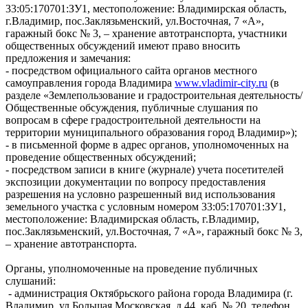
33:05:170701:ЗУ1, местоположение: Владимирская область,
г.Владимир, пос.Заклязьменский, ул.Восточная, 7 «А»,
гаражный бокс № 3, – хранение автотранспорта, участники
общественных обсуждений имеют право вносить
предложения и замечания:
- посредством официального сайта органов местного
самоуправления города Владимира
www.vladimir-city.ru
(в
разделе «Землепользование и градостроительная деятельность/
Общественные обсуждения, публичные слушания по
вопросам в сфере градостроительной деятельности на
территории муниципального образования город Владимир»);
- в письменной форме в адрес органов, уполномоченных на
проведение общественных обсуждений;
- посредством записи в книге (журнале) учета посетителей
экспозиции документации по вопросу предоставления
разрешения на условно разрешенный вид использования
земельного участка с условным номером 33:05:170701:ЗУ1,
местоположение: Владимирская область, г.Владимир,
пос.Заклязьменский, ул.Восточная, 7 «А», гаражный бокс № 3,
– хранение автотранспорта.
Органы, уполномоченные на проведение публичных
слушаний:
- администрация Октябрьского района города Владимира (г.
Владимир, ул.Большая Московская, д.44, каб. № 20, телефон