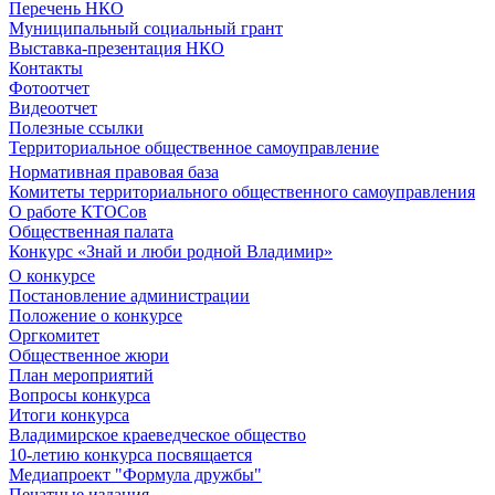
Перечень НКО
Муниципальный социальный грант
Выставка-презентация НКО
Контакты
Фотоотчет
Видеоотчет
Полезные ссылки
Территориальное общественное самоуправление
Нормативная правовая база
Комитеты территориального общественного самоуправления
О работе КТОСов
Общественная палата
Конкурс «Знай и люби родной Владимир»
О конкурсе
Постановление администрации
Положение о конкурсе
Оргкомитет
Общественное жюри
План мероприятий
Вопросы конкурса
Итоги конкурса
Владимирское краеведческое общество
10-летию конкурса посвящается
Медиапроект "Формула дружбы"
Печатные издания