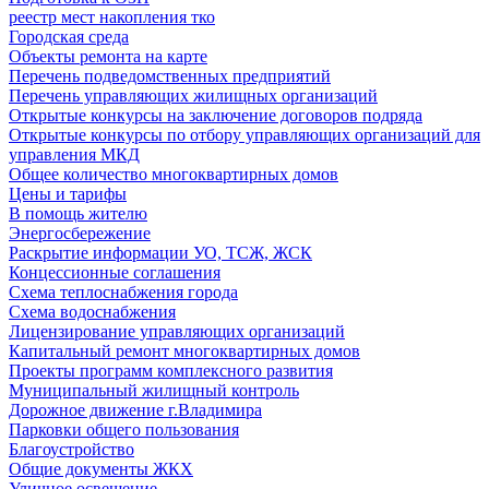
реестр мест накопления тко
Городская среда
Объекты ремонта на карте
Перечень подведомственных предприятий
Перечень управляющих жилищных организаций
Открытые конкурсы на заключение договоров подряда
Открытые конкурсы по отбору управляющих организаций для
управления МКД
Общее количество многоквартирных домов
Цены и тарифы
В помощь жителю
Энергосбережение
Раскрытие информации УО, ТСЖ, ЖСК
Концессионные соглашения
Схема теплоснабжения города
Схема водоснабжения
Лицензирование управляющих организаций
Капитальный ремонт многоквартирных домов
Проекты программ комплексного развития
Муниципальный жилищный контроль
Дорожное движение г.Владимира
Парковки общего пользования
Благоустройство
Общие документы ЖКХ
Уличное освещение