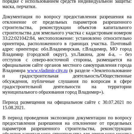
порядке с использованием средств индивидуальной защиты:
маска, перчатки.
Документация по вопросу предоставления разрешения на
отклонение от предельных параметров разрешенного
строительства, реконструкции объектов капитального
строительства для земельного участка с кадастровым номером
33:22:021042:84, местоположение: установлено относительно
ориентира, расположенного в границах участка. Почтовый
адрес ориентира: обл.Владимирская, г.Владимир, МО город
Владимир (городской округ), ул.Лакина, дом 4-а, – без
отступов с северо-восточной стороны, размещается на
официальном сайте органов местного самоуправления города
Владимира
www
.
vladimir
-
city
.
ru
(в разделе «Землепользование
и градостроительная деятельность/Общественные
обсуждения, публичные слушания по вопросам в сфере
градостроительной деятельности на территории
муниципального образования город Владимир»).
Период размещения на официальном сайте с 30.07.2021 по
15.08.2021.
В период проведения экспозиции документации по вопросу
предоставления разрешения на отклонение от предельных
параметров разрешенного строительства, реконструкции
объектов капитального строительства для земельного участка