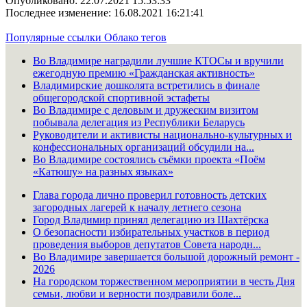
Опубликовано: 22.07.2021 15:53:33
Последнее изменение: 16.08.2021 16:21:41
Популярные ссылки
Облако тегов
Во Владимире наградили лучшие КТОСы и вручили
ежегодную премию «Гражданская активность»
Владимирские дошколята встретились в финале
общегородской спортивной эстафеты
Во Владимире с деловым и дружеским визитом
побывала делегация из Республики Беларусь
Руководители и активисты национально-культурных и
конфессиональных организаций обсудили на...
Во Владимире состоялись съёмки проекта «Поём
«Катюшу» на разных языках»
Глава города лично проверил готовность детских
загородных лагерей к началу летнего сезона
Город Владимир принял делегацию из Шахтёрска
О безопасности избирательных участков в период
проведения выборов депутатов Совета народн...
Во Владимире завершается большой дорожный ремонт -
2026
На городском торжественном мероприятии в честь Дня
семьи, любви и верности поздравили боле...