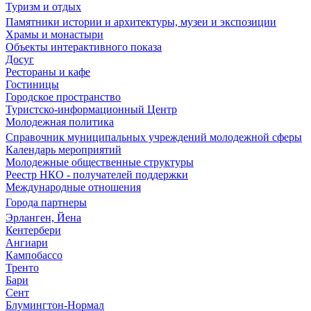
Туризм и отдых
Памятники истории и архитектуры, музеи и экспозиции
Храмы и монастыри
Объекты интерактивного показа
Досуг
Рестораны и кафе
Гостиницы
Городское пространство
Туристско-информационный Центр
Молодежная политика
Справочник муниципальных учреждений молодежной сферы
Календарь мероприятий
Молодежные общественные структуры
Реестр НКО - получателей поддержки
Международные отношения
Города партнеры
Эрланген, Йена
Кентербери
Ангиари
Кампобассо
Тренто
Бари
Сент
Блумингтон-Нормал