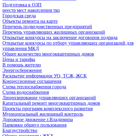
Подготовка к ОЗП
реестр мест накопления тко
Городская среда
Объекты ремонта на карте
Перечень подведомственных предприятий
Перечень управляющих жилищных организаций
Открытые конкурсы на заключение договоров подряда
Открытые конкурсы по отбору управляющих организаций для
управления МКД
Общее количество многоквартирных домов
Цены и тарифы
В помощь жителю
Энергосбережение
Раскрытие информации УО, ТСЖ, ЖСК
Концессионные соглашения
Схема теплоснабжения города
Схема водоснабжения
Лицензирование управляющих организаций
Капитальный ремонт многоквартирных домов
Проекты программ комплексного развития
Муниципальный жилищный контроль
Дорожное движение г.Владимира
Парковки общего пользования
Благоустройство
Общие документы ЖКХ