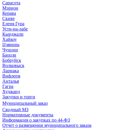
Сарасота
Мэрион
Керава
Скиве
Еленя Гура
Усти-на-лабе
Кырджали
Хайкоу
Цзянинь
Чунцин
Баоцзи
Бобруйск
Волковыск
Ларнака
Вифлеем
Анталья
Гагра
Худжанд
Закупки и торги
Муниципальный заказ
Сводный МЗ
Нормативные документы
Информация о закупках по 44-ФЗ
Отчет о размещении муниципального заказа