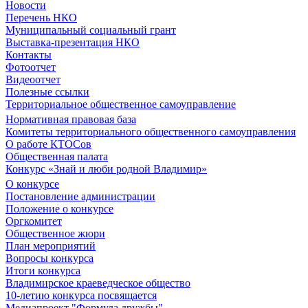
Новости
Перечень НКО
Муниципальный социальный грант
Выставка-презентация НКО
Контакты
Фотоотчет
Видеоотчет
Полезные ссылки
Территориальное общественное самоуправление
Нормативная правовая база
Комитеты территориального общественного самоуправления
О работе КТОСов
Общественная палата
Конкурс «Знай и люби родной Владимир»
О конкурсе
Постановление администрации
Положение о конкурсе
Оргкомитет
Общественное жюри
План мероприятий
Вопросы конкурса
Итоги конкурса
Владимирское краеведческое общество
10-летию конкурса посвящается
Медиапроект "Формула дружбы"