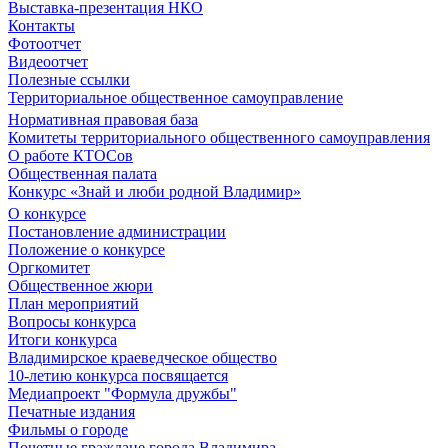
Выставка-презентация НКО
Контакты
Фотоотчет
Видеоотчет
Полезные ссылки
Территориальное общественное самоуправление
Нормативная правовая база
Комитеты территориального общественного самоуправления
О работе КТОСов
Общественная палата
Конкурс «Знай и люби родной Владимир»
О конкурсе
Постановление администрации
Положение о конкурсе
Оргкомитет
Общественное жюри
План мероприятий
Вопросы конкурса
Итоги конкурса
Владимирское краеведческое общество
10-летию конкурса посвящается
Медиапроект "Формула дружбы"
Печатные издания
Фильмы о городе
Почетные граждане города Владимира