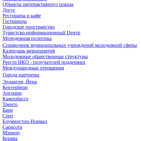
Объекты интерактивного показа
Досуг
Рестораны и кафе
Гостиницы
Городское пространство
Туристско-информационный Центр
Молодежная политика
Справочник муниципальных учреждений молодежной сферы
Календарь мероприятий
Молодежные общественные структуры
Реестр НКО - получателей поддержки
Международные отношения
Города партнеры
Эрланген, Йена
Кентербери
Ангиари
Кампобассо
Тренто
Бари
Сент
Блумингтон-Нормал
Сарасота
Мэрион
Керава