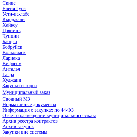
Скиве
Еленя Гура
Усти-на-лабе
Кырджали
Хайкоу
Цзянинь
Чунцин
Баоцзи
Бобруйск
Волковыск
Ларнака
Вифлеем
Анталья
Гагра
Худжанд
Закупки и торги
Муниципальный заказ
Сводный МЗ
Нормативные документы
Информация о закупках по 44-ФЗ
Отчет о размещении муниципального заказа
Архив реестра контрактов
Архив закупок
Закупки вне системы