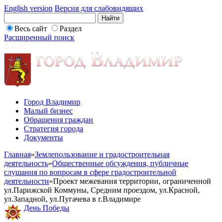
English version
Версия для слабовидящих
Весь сайт
Раздел
Расширенный поиск
Город Владимир
Малый бизнес
Обращения граждан
Стратегия города
Документы
Главная
»
Землепользование и градостроительная
деятельность
»
Общественные обсуждения, публичные
слушания по вопросам в сфере градостроительной
деятельности
»
Проект межевания территории, ограниченной
ул.Парижской Коммуны, Средним проездом, ул.Красной,
ул.Западной, ул.Пугачева в г.Владимире
День Победы