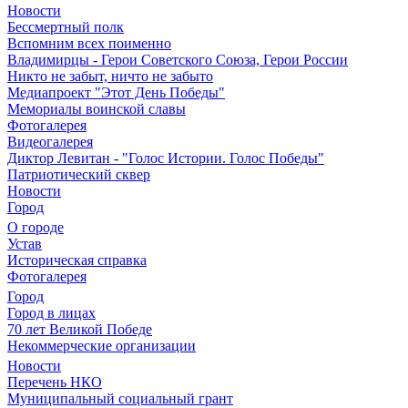
Новости
Бессмертный полк
Вспомним всех поименно
Владимирцы - Герои Советского Союза, Герои России
Никто не забыт, ничто не забыто
Медиапроект "Этот День Победы"
Мемориалы воинской славы
Фотогалерея
Видеогалерея
Диктор Левитан - "Голос Истории. Голос Победы"
Патриотический сквер
Новости
Город
О городе
Устав
Историческая справка
Фотогалерея
Город
Город в лицах
70 лет Великой Победе
Некоммерческие организации
Новости
Перечень НКО
Муниципальный социальный грант