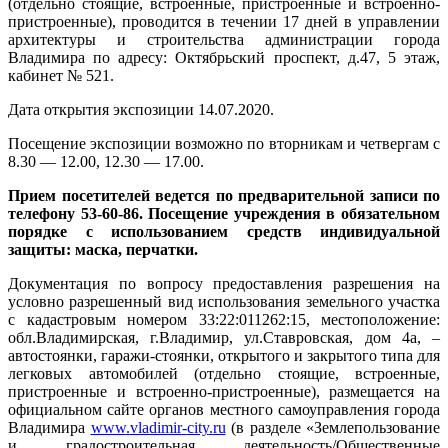
(отдельно стоящие, встроенные, пристроенные и встроенно-
пристроенные), проводится в течении 17 дней в управлении
архитектуры и строительства администрации города
Владимира по адресу: Октябрьский проспект, д.47, 5 этаж,
кабинет № 521.
Дата открытия экспозиции 14.07.2020.
Посещение экспозиции возможно по вторникам и четвергам с
8.30 — 12.00, 12.30 — 17.00.
Прием посетителей ведется по предварительной записи по
телефону 53-60-86. Посещение учреждения в обязательном
порядке с использованием средств индивидуальной
защиты: маска, перчатки.
Документация по вопросу предоставления разрешения на
условно разрешенный вид использования земельного участка
с кадастровым номером 33:22:011262:15, местоположение:
обл.Владимирская, г.Владимир, ул.Ставровская, дом 4а, –
автостоянки, гаражи-стоянки, открытого и закрытого типа для
легковых автомобилей (отдельно стоящие, встроенные,
пристроенные и встроенно-пристроенные), размещается на
официальном сайте органов местного самоуправления города
Владимира
www
.
vladimir
-
city
.
ru
(в разделе «Землепользование
и градостроительная деятельность/Общественные