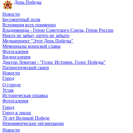
День Победы
Новости
Бессмертный полк
Вспомним всех поименно
Владимирцы - Герои Советского Союза, Герои России
Никто не забыт, ничто не забыто
Медиапроект "Этот День Победы"
Мемориалы воинской славы
Фотогалерея
Видеогалерея
Диктор Левитан - "Голос Истории. Голос Победы"
Патриотический сквер
Новости
Город
О городе
Устав
Историческая справка
Фотогалерея
Город
Город в лицах
70 лет Великой Победе
Некоммерческие организации
Новости