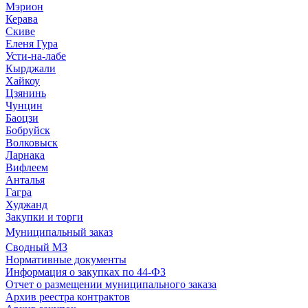
Мэрион
Керава
Скиве
Еленя Гура
Усти-на-лабе
Кырджали
Хайкоу
Цзянинь
Чунцин
Баоцзи
Бобруйск
Волковыск
Ларнака
Вифлеем
Анталья
Гагра
Худжанд
Закупки и торги
Муниципальный заказ
Сводный МЗ
Нормативные документы
Информация о закупках по 44-ФЗ
Отчет о размещении муниципального заказа
Архив реестра контрактов