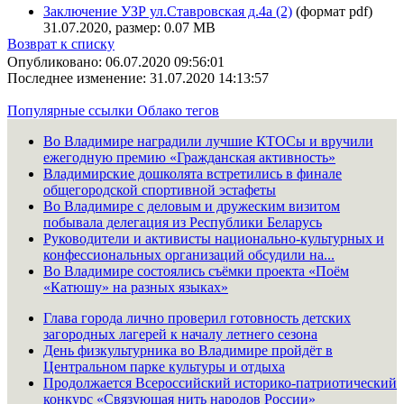
Заключение УЗР ул.Ставровская д.4а (2)
(формат pdf)
31.07.2020, размер: 0.07 MB
Возврат к списку
Опубликовано: 06.07.2020 09:56:01
Последнее изменение: 31.07.2020 14:13:57
Популярные ссылки
Облако тегов
Во Владимире наградили лучшие КТОСы и вручили
ежегодную премию «Гражданская активность»
Владимирские дошколята встретились в финале
общегородской спортивной эстафеты
Во Владимире с деловым и дружеским визитом
побывала делегация из Республики Беларусь
Руководители и активисты национально-культурных и
конфессиональных организаций обсудили на...
Во Владимире состоялись съёмки проекта «Поём
«Катюшу» на разных языках»
Глава города лично проверил готовность детских
загородных лагерей к началу летнего сезона
День физкультурника во Владимире пройдёт в
Центральном парке культуры и отдыха
Продолжается Всероссийский историко-патриотический
конкурс «Связующая нить народов России»