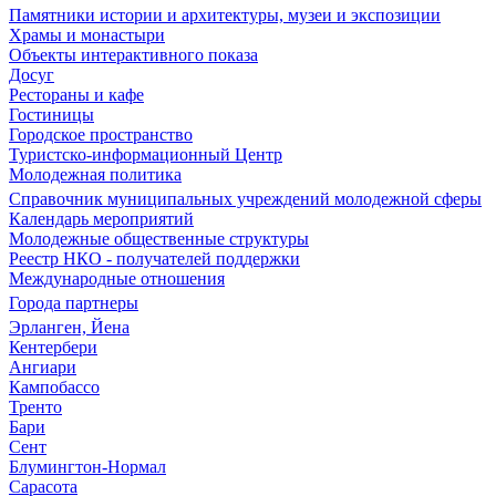
Памятники истории и архитектуры, музеи и экспозиции
Храмы и монастыри
Объекты интерактивного показа
Досуг
Рестораны и кафе
Гостиницы
Городское пространство
Туристско-информационный Центр
Молодежная политика
Справочник муниципальных учреждений молодежной сферы
Календарь мероприятий
Молодежные общественные структуры
Реестр НКО - получателей поддержки
Международные отношения
Города партнеры
Эрланген, Йена
Кентербери
Ангиари
Кампобассо
Тренто
Бари
Сент
Блумингтон-Нормал
Сарасота