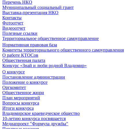
Перечень НКО
Муниципальный социальный грант
Выставка-презентация НКО
Контакты
Фотоотчет
Видеоотчет
Полезные ссылки
Территориальное общественное самоуправление
Нормативная правовая база
Комитеты территориального общественного самоуправления
О работе КТОСов
Общественная палата
Конкурс «Знай и люби родной Владимир»
О конкурсе
Постановление администрации
Положение о конкурсе
Оргкомитет
Общественное жюри
План мероприятий
Вопросы конкурса
Итоги конкурса
Владимирское краеведческое общество
10-летию конкурса посвящается
Медиапроект "Формула дружбы"
Печатные издания