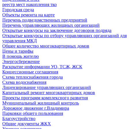
реестр мест накопления тко
Городская среда
Объекты ремонта на карте
Перечень подведомственных предприятий
Перечень управляющих жилищных организаций
Открытые конкурсы на заключение договоров подряда
Открытые конкурсы по отбору управляющих организаций для
управления МКД
Общее количество многоквартирных домов
Цены и тарифы
В помощь жителю
Энергосбережение
Раскрытие информации УО, ТСЖ, ЖСК
Концессионные соглашения
Схема теплоснабжения города
Схема водоснабжения
Лицензирование управляющих организаций
Капитальный ремонт многоквартирных домов
Проекты программ комплексного развития
Муниципальный жилищный контроль
Дорожное движение г.Владимира
Парковки общего пользования
Благоустройство
Общие документы ЖКХ
Уличное освещение