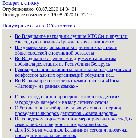
Возврат к списку
Опубликовано: 03.07.2020 14:34:01
Последнее изменение: 19.08.2020 16:55:19
Популярные ссылки
Облако тегов
Во Владимире наградили лучшие КТОСы и вручили
ежегодную премию «Гражданская активность»
Владимирские дошколята встретились в финале
общегородской спортивной эстафеты
Во Владимире с деловым и дружеским визитом
побывала делегация из Республики Беларусь
Руководители и активисты национально-культурных и
конфессиональных организаций обсудили на...
Во Владимире состоялись съёмки проекта «Поём
«Катюшу» на разных языках»
Глава города лично проверил готовность детских
загородных лагерей к началу летнего сезона
О безопасности избирательных участков в период
проведения выборов депутатов Совета народн...
На городском торжественном мероприятии в честь Дня
семьи, любви и верности поздравили боле...
Для 1515 выпускников Владимира сегодня прозвучал
последний школьный звонок