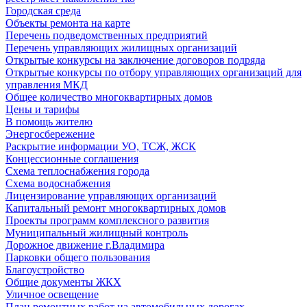
Городская среда
Объекты ремонта на карте
Перечень подведомственных предприятий
Перечень управляющих жилищных организаций
Открытые конкурсы на заключение договоров подряда
Открытые конкурсы по отбору управляющих организаций для
управления МКД
Общее количество многоквартирных домов
Цены и тарифы
В помощь жителю
Энергосбережение
Раскрытие информации УО, ТСЖ, ЖСК
Концессионные соглашения
Схема теплоснабжения города
Схема водоснабжения
Лицензирование управляющих организаций
Капитальный ремонт многоквартирных домов
Проекты программ комплексного развития
Муниципальный жилищный контроль
Дорожное движение г.Владимира
Парковки общего пользования
Благоустройство
Общие документы ЖКХ
Уличное освещение
План ремонтных работ на автомобильных дорогах