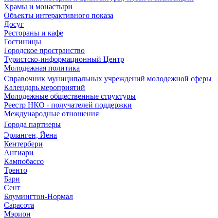
Храмы и монастыри
Объекты интерактивного показа
Досуг
Рестораны и кафе
Гостиницы
Городское пространство
Туристско-информационный Центр
Молодежная политика
Справочник муниципальных учреждений молодежной сферы
Календарь мероприятий
Молодежные общественные структуры
Реестр НКО - получателей поддержки
Международные отношения
Города партнеры
Эрланген, Йена
Кентербери
Ангиари
Кампобассо
Тренто
Бари
Сент
Блумингтон-Нормал
Сарасота
Мэрион