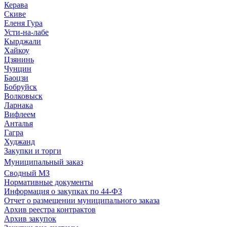
Керава
Скиве
Еленя Гура
Усти-на-лабе
Кырджали
Хайкоу
Цзянинь
Чунцин
Баоцзи
Бобруйск
Волковыск
Ларнака
Вифлеем
Анталья
Гагра
Худжанд
Закупки и торги
Муниципальный заказ
Сводный МЗ
Нормативные документы
Информация о закупках по 44-ФЗ
Отчет о размещении муниципального заказа
Архив реестра контрактов
Архив закупок