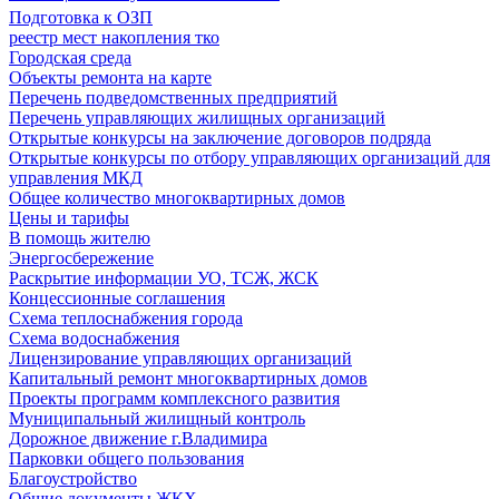
Подготовка к ОЗП
реестр мест накопления тко
Городская среда
Объекты ремонта на карте
Перечень подведомственных предприятий
Перечень управляющих жилищных организаций
Открытые конкурсы на заключение договоров подряда
Открытые конкурсы по отбору управляющих организаций для
управления МКД
Общее количество многоквартирных домов
Цены и тарифы
В помощь жителю
Энергосбережение
Раскрытие информации УО, ТСЖ, ЖСК
Концессионные соглашения
Схема теплоснабжения города
Схема водоснабжения
Лицензирование управляющих организаций
Капитальный ремонт многоквартирных домов
Проекты программ комплексного развития
Муниципальный жилищный контроль
Дорожное движение г.Владимира
Парковки общего пользования
Благоустройство
Общие документы ЖКХ