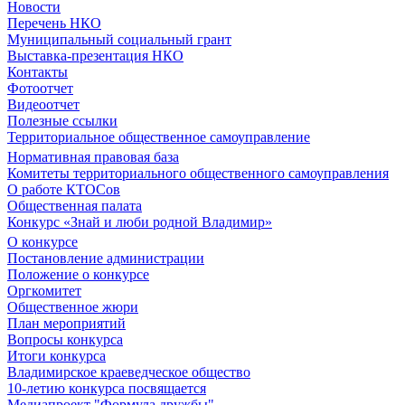
Новости
Перечень НКО
Муниципальный социальный грант
Выставка-презентация НКО
Контакты
Фотоотчет
Видеоотчет
Полезные ссылки
Территориальное общественное самоуправление
Нормативная правовая база
Комитеты территориального общественного самоуправления
О работе КТОСов
Общественная палата
Конкурс «Знай и люби родной Владимир»
О конкурсе
Постановление администрации
Положение о конкурсе
Оргкомитет
Общественное жюри
План мероприятий
Вопросы конкурса
Итоги конкурса
Владимирское краеведческое общество
10-летию конкурса посвящается
Медиапроект "Формула дружбы"