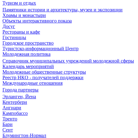
Туризм и отдых
Памятники истории и архитектуры, музеи и экспозиции
Храмы и монастыри
Объекты интерактивного показа
Досуг
Рестораны и кафе
Гостиницы
Городское пространство
Туристско-информационный Центр
Молодежная политика
Справочник муниципальных учреждений молодежной сферы
Календарь мероприятий
Молодежные общественные структуры
Реестр НКО - получателей поддержки
Международные отношения
Города партнеры
Эрланген, Йена
Кентербери
Ангиари
Кампобассо
Тренто
Бари
Сент
Блумингтон-Нормал