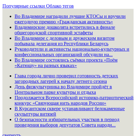
Популярные ссылки
Облако тегов
Во Владимире наградили лучшие КТОСы и вручили
ежегодную премию «Гражданская активность»
Владимирские дошколята встретились в финале
общегородской спортивной эстафеты
Во Владимире с деловым и дружеским визитом
побывала делегация из Республики Беларусь
Руководители и активисты национально-культурных и
конфессиональных организаций обсудили на...
Во Владимире состоялись съёмки проекта «Поём
«Катюшу» на разных языках»
Глава города лично проверил готовность детских
загородных лагерей к началу летнего сезона
День физкультурника во Владимире пройдёт в
Центральном парке культуры и отдыха
Продолжается Всероссийский историко-патриотический
конкурс «Связующая нить народов России»
В Курсантском сквере устанавливают белокаменные
скульптуры витязей
О безопасности избирательных участков в период
проведения выборов депутатов Совета народн...
свернуть