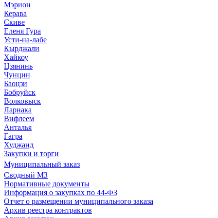
Мэрион
Керава
Скиве
Еленя Гура
Усти-на-лабе
Кырджали
Хайкоу
Цзянинь
Чунцин
Баоцзи
Бобруйск
Волковыск
Ларнака
Вифлеем
Анталья
Гагра
Худжанд
Закупки и торги
Муниципальный заказ
Сводный МЗ
Нормативные документы
Информация о закупках по 44-ФЗ
Отчет о размещении муниципального заказа
Архив реестра контрактов