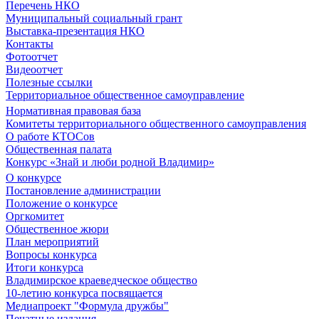
Перечень НКО
Муниципальный социальный грант
Выставка-презентация НКО
Контакты
Фотоотчет
Видеоотчет
Полезные ссылки
Территориальное общественное самоуправление
Нормативная правовая база
Комитеты территориального общественного самоуправления
О работе КТОСов
Общественная палата
Конкурс «Знай и люби родной Владимир»
О конкурсе
Постановление администрации
Положение о конкурсе
Оргкомитет
Общественное жюри
План мероприятий
Вопросы конкурса
Итоги конкурса
Владимирское краеведческое общество
10-летию конкурса посвящается
Медиапроект "Формула дружбы"
Печатные издания