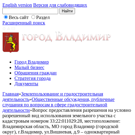
English version
Версия для слабовидящих
Весь сайт
Раздел
Расширенный поиск
Город Владимир
Малый бизнес
Обращения граждан
Стратегия города
Документы
Главная
»
Землепользование и градостроительная
деятельность
»
Общественные обсуждения, публичные
слушания по вопросам в сфере градостроительной
деятельности
»
Вопрос предоставления разрешения на условно
разрешенный вид использования земельного участка с
кадастровым номером 33:22:011029:28, местоположение:
Владимирская область, МО город Владимир (городской
округ), г.Владимир, ул.Вишневая, д.9 – одноквартирный