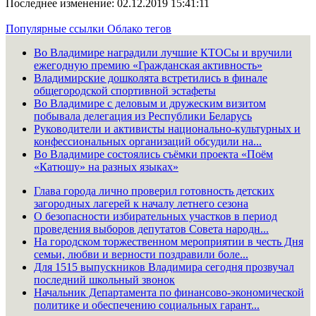
Последнее изменение: 02.12.2019 15:41:11
Популярные ссылки
Облако тегов
Во Владимире наградили лучшие КТОСы и вручили
ежегодную премию «Гражданская активность»
Владимирские дошколята встретились в финале
общегородской спортивной эстафеты
Во Владимире с деловым и дружеским визитом
побывала делегация из Республики Беларусь
Руководители и активисты национально-культурных и
конфессиональных организаций обсудили на...
Во Владимире состоялись съёмки проекта «Поём
«Катюшу» на разных языках»
Глава города лично проверил готовность детских
загородных лагерей к началу летнего сезона
О безопасности избирательных участков в период
проведения выборов депутатов Совета народн...
На городском торжественном мероприятии в честь Дня
семьи, любви и верности поздравили боле...
Для 1515 выпускников Владимира сегодня прозвучал
последний школьный звонок
Начальник Департамента по финансово-экономической
политике и обеспечению социальных гарант...