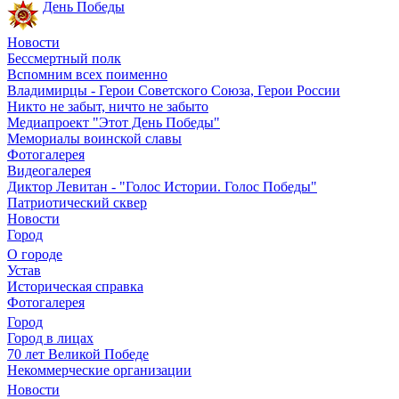
День Победы
Новости
Бессмертный полк
Вспомним всех поименно
Владимирцы - Герои Советского Союза, Герои России
Никто не забыт, ничто не забыто
Медиапроект "Этот День Победы"
Мемориалы воинской славы
Фотогалерея
Видеогалерея
Диктор Левитан - "Голос Истории. Голос Победы"
Патриотический сквер
Новости
Город
О городе
Устав
Историческая справка
Фотогалерея
Город
Город в лицах
70 лет Великой Победе
Некоммерческие организации
Новости