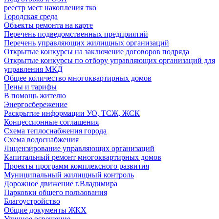
реестр мест накопления тко
Городская среда
Объекты ремонта на карте
Перечень подведомственных предприятий
Перечень управляющих жилищных организаций
Открытые конкурсы на заключение договоров подряда
Открытые конкурсы по отбору управляющих организаций для
управления МКД
Общее количество многоквартирных домов
Цены и тарифы
В помощь жителю
Энергосбережение
Раскрытие информации УО, ТСЖ, ЖСК
Концессионные соглашения
Схема теплоснабжения города
Схема водоснабжения
Лицензирование управляющих организаций
Капитальный ремонт многоквартирных домов
Проекты программ комплексного развития
Муниципальный жилищный контроль
Дорожное движение г.Владимира
Парковки общего пользования
Благоустройство
Общие документы ЖКХ
Уличное освещение