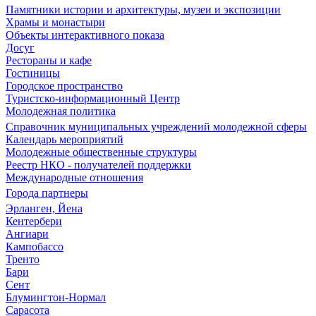
Памятники истории и архитектуры, музеи и экспозиции
Храмы и монастыри
Объекты интерактивного показа
Досуг
Рестораны и кафе
Гостиницы
Городское пространство
Туристско-информационный Центр
Молодежная политика
Справочник муниципальных учреждений молодежной сферы
Календарь мероприятий
Молодежные общественные структуры
Реестр НКО - получателей поддержки
Международные отношения
Города партнеры
Эрланген, Йена
Кентербери
Ангиари
Кампобассо
Тренто
Бари
Сент
Блумингтон-Нормал
Сарасота