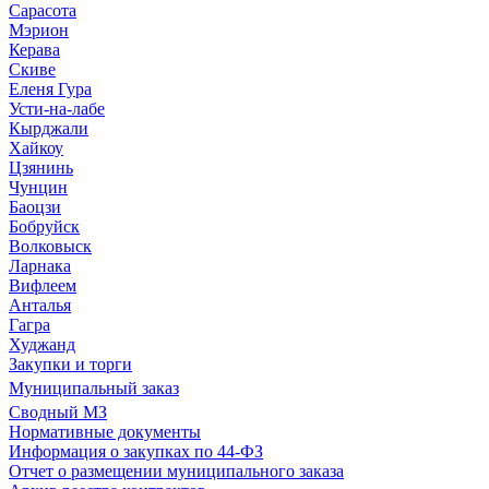
Сарасота
Мэрион
Керава
Скиве
Еленя Гура
Усти-на-лабе
Кырджали
Хайкоу
Цзянинь
Чунцин
Баоцзи
Бобруйск
Волковыск
Ларнака
Вифлеем
Анталья
Гагра
Худжанд
Закупки и торги
Муниципальный заказ
Сводный МЗ
Нормативные документы
Информация о закупках по 44-ФЗ
Отчет о размещении муниципального заказа