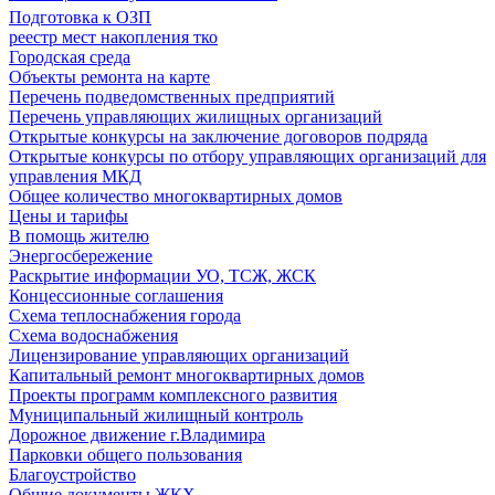
Подготовка к ОЗП
реестр мест накопления тко
Городская среда
Объекты ремонта на карте
Перечень подведомственных предприятий
Перечень управляющих жилищных организаций
Открытые конкурсы на заключение договоров подряда
Открытые конкурсы по отбору управляющих организаций для
управления МКД
Общее количество многоквартирных домов
Цены и тарифы
В помощь жителю
Энергосбережение
Раскрытие информации УО, ТСЖ, ЖСК
Концессионные соглашения
Схема теплоснабжения города
Схема водоснабжения
Лицензирование управляющих организаций
Капитальный ремонт многоквартирных домов
Проекты программ комплексного развития
Муниципальный жилищный контроль
Дорожное движение г.Владимира
Парковки общего пользования
Благоустройство
Общие документы ЖКХ