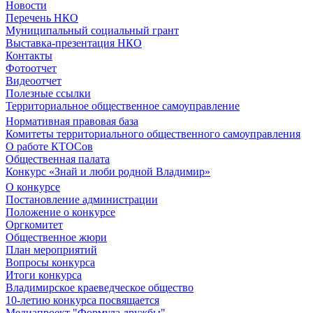
Новости
Перечень НКО
Муниципальный социальный грант
Выставка-презентация НКО
Контакты
Фотоотчет
Видеоотчет
Полезные ссылки
Территориальное общественное самоуправление
Нормативная правовая база
Комитеты территориального общественного самоуправления
О работе КТОСов
Общественная палата
Конкурс «Знай и люби родной Владимир»
О конкурсе
Постановление администрации
Положение о конкурсе
Оргкомитет
Общественное жюри
План мероприятий
Вопросы конкурса
Итоги конкурса
Владимирское краеведческое общество
10-летию конкурса посвящается
Медиапроект "Формула дружбы"