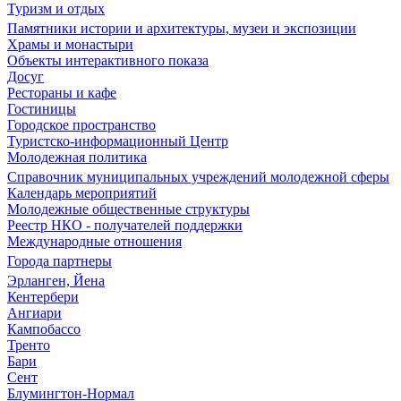
Туризм и отдых
Памятники истории и архитектуры, музеи и экспозиции
Храмы и монастыри
Объекты интерактивного показа
Досуг
Рестораны и кафе
Гостиницы
Городское пространство
Туристско-информационный Центр
Молодежная политика
Справочник муниципальных учреждений молодежной сферы
Календарь мероприятий
Молодежные общественные структуры
Реестр НКО - получателей поддержки
Международные отношения
Города партнеры
Эрланген, Йена
Кентербери
Ангиари
Кампобассо
Тренто
Бари
Сент
Блумингтон-Нормал