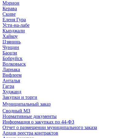
Мэрион
Керава
Скиве
Еленя Гура
Усти-на-лабе
Кырджали
Хайкоу
Цзянинь
Чунцин
Баоцзи
Бобруйск
Волковыск
Ларнака
Вифлеем
Анталья
Гагра
Худжанд
Закупки и торги
Муниципальный заказ
Сводный МЗ
Нормативные документы
Информация о закупках по 44-ФЗ
Отчет о размещении муниципального заказа
Архив реестра контрактов