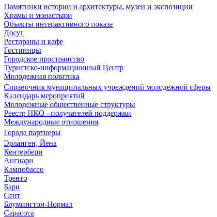
Памятники истории и архитектуры, музеи и экспозиции
Храмы и монастыри
Объекты интерактивного показа
Досуг
Рестораны и кафе
Гостиницы
Городское пространство
Туристско-информационный Центр
Молодежная политика
Справочник муниципальных учреждений молодежной сферы
Календарь мероприятий
Молодежные общественные структуры
Реестр НКО - получателей поддержки
Международные отношения
Города партнеры
Эрланген, Йена
Кентербери
Ангиари
Кампобассо
Тренто
Бари
Сент
Блумингтон-Нормал
Сарасота