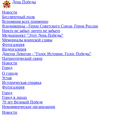
День Победы
Новости
Бессмертный полк
Вспомним всех поименно
Владимирцы - Герои Советского Союза, Герои России
Никто не забыт, ничто не забыто
Медиапроект "Этот День Победы"
Мемориалы воинской славы
Фотогалерея
Видеогалерея
Диктор Левитан - "Голос Истории. Голос Победы"
Патриотический сквер
Новости
Город
О городе
Устав
Историческая справка
Фотогалерея
Город
Город в лицах
70 лет Великой Победе
Некоммерческие организации
Новости