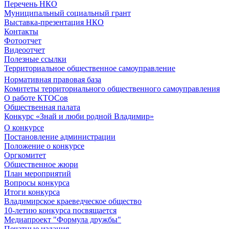
Перечень НКО
Муниципальный социальный грант
Выставка-презентация НКО
Контакты
Фотоотчет
Видеоотчет
Полезные ссылки
Территориальное общественное самоуправление
Нормативная правовая база
Комитеты территориального общественного самоуправления
О работе КТОСов
Общественная палата
Конкурс «Знай и люби родной Владимир»
О конкурсе
Постановление администрации
Положение о конкурсе
Оргкомитет
Общественное жюри
План мероприятий
Вопросы конкурса
Итоги конкурса
Владимирское краеведческое общество
10-летию конкурса посвящается
Медиапроект "Формула дружбы"
Печатные издания