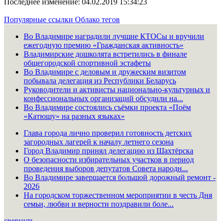
Последнее изменение: 04.02.2019 15:34:23
Популярные ссылки
Облако тегов
Во Владимире наградили лучшие КТОСы и вручили
ежегодную премию «Гражданская активность»
Владимирские дошколята встретились в финале
общегородской спортивной эстафеты
Во Владимире с деловым и дружеским визитом
побывала делегация из Республики Беларусь
Руководители и активисты национально-культурных и
конфессиональных организаций обсудили на...
Во Владимире состоялись съёмки проекта «Поём
«Катюшу» на разных языках»
Глава города лично проверил готовность детских
загородных лагерей к началу летнего сезона
Город Владимир принял делегацию из Шахтёрска
О безопасности избирательных участков в период
проведения выборов депутатов Совета народн...
Во Владимире завершается большой дорожный ремонт -
2026
На городском торжественном мероприятии в честь Дня
семьи, любви и верности поздравили боле...
свернуть