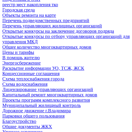
реестр мест накопления тко
Городская среда
Объекты ремонта на карте
Перечень подведомственных предприятий
Перечень управляющих жилищных организаций
Открытые конкурсы на заключение договоров подряда
Открытые конкурсы по отбору управляющих организаций для
управления МКД
Общее количество многоквартирных домов
Цены и тарифы
В помощь жителю
Энергосбережение
Раскрытие информации УО, ТСЖ, ЖСК
Концессионные соглашения
Схема теплоснабжения города
Схема водоснабжения
Лицензирование управляющих организаций
Капитальный ремонт многоквартирных домов
Проекты программ комплексного развития
Муниципальный жилищный контроль
Дорожное движение г.Владимира
Парковки общего пользования
Благоустройство
Общие документы ЖКХ
Уличное освещение