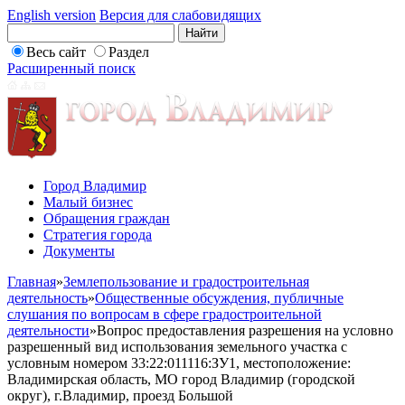
English version
Версия для слабовидящих
Весь сайт
Раздел
Расширенный поиск
Город Владимир
Малый бизнес
Обращения граждан
Стратегия города
Документы
Главная
»
Землепользование и градостроительная
деятельность
»
Общественные обсуждения, публичные
слушания по вопросам в сфере градостроительной
деятельности
»
Вопрос предоставления разрешения на условно
разрешенный вид использования земельного участка с
условным номером 33:22:011116:ЗУ1, местоположение:
Владимирская область, МО город Владимир (городской
округ), г.Владимир, проезд Большой