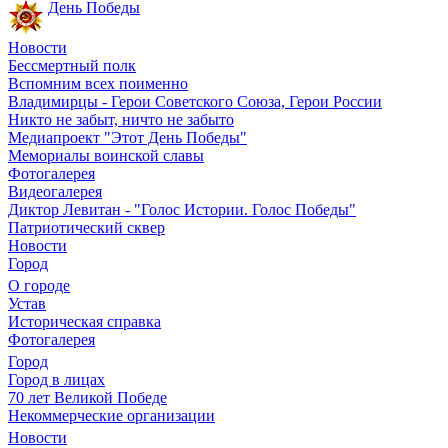
День Победы
Новости
Бессмертный полк
Вспомним всех поименно
Владимирцы - Герои Советского Союза, Герои России
Никто не забыт, ничто не забыто
Медиапроект "Этот День Победы"
Мемориалы воинской славы
Фотогалерея
Видеогалерея
Диктор Левитан - "Голос Истории. Голос Победы"
Патриотический сквер
Новости
Город
О городе
Устав
Историческая справка
Фотогалерея
Город
Город в лицах
70 лет Великой Победе
Некоммерческие организации
Новости