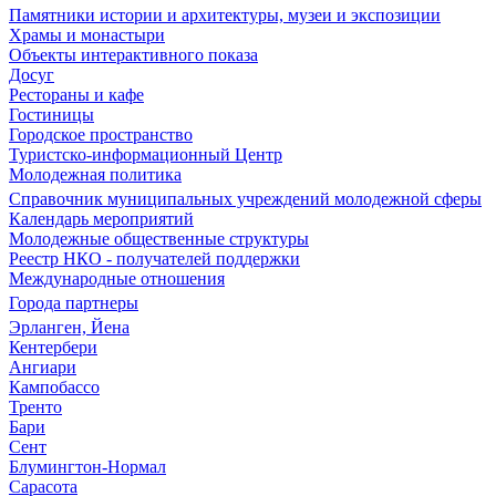
Памятники истории и архитектуры, музеи и экспозиции
Храмы и монастыри
Объекты интерактивного показа
Досуг
Рестораны и кафе
Гостиницы
Городское пространство
Туристско-информационный Центр
Молодежная политика
Справочник муниципальных учреждений молодежной сферы
Календарь мероприятий
Молодежные общественные структуры
Реестр НКО - получателей поддержки
Международные отношения
Города партнеры
Эрланген, Йена
Кентербери
Ангиари
Кампобассо
Тренто
Бари
Сент
Блумингтон-Нормал
Сарасота