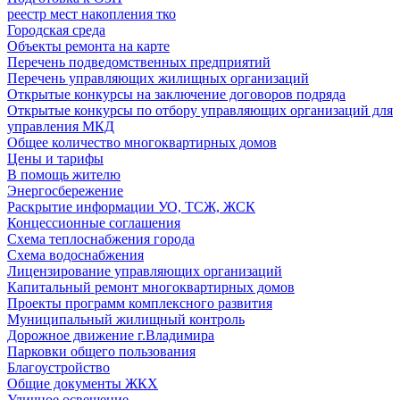
реестр мест накопления тко
Городская среда
Объекты ремонта на карте
Перечень подведомственных предприятий
Перечень управляющих жилищных организаций
Открытые конкурсы на заключение договоров подряда
Открытые конкурсы по отбору управляющих организаций для
управления МКД
Общее количество многоквартирных домов
Цены и тарифы
В помощь жителю
Энергосбережение
Раскрытие информации УО, ТСЖ, ЖСК
Концессионные соглашения
Схема теплоснабжения города
Схема водоснабжения
Лицензирование управляющих организаций
Капитальный ремонт многоквартирных домов
Проекты программ комплексного развития
Муниципальный жилищный контроль
Дорожное движение г.Владимира
Парковки общего пользования
Благоустройство
Общие документы ЖКХ
Уличное освещение