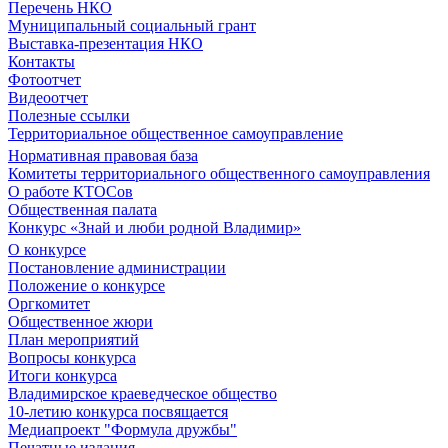
Перечень НКО
Муниципальный социальный грант
Выставка-презентация НКО
Контакты
Фотоотчет
Видеоотчет
Полезные ссылки
Территориальное общественное самоуправление
Нормативная правовая база
Комитеты территориального общественного самоуправления
О работе КТОСов
Общественная палата
Конкурс «Знай и люби родной Владимир»
О конкурсе
Постановление администрации
Положение о конкурсе
Оргкомитет
Общественное жюри
План мероприятий
Вопросы конкурса
Итоги конкурса
Владимирское краеведческое общество
10-летию конкурса посвящается
Медиапроект "Формула дружбы"
Печатные издания