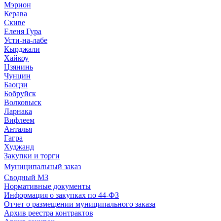
Мэрион
Керава
Скиве
Еленя Гура
Усти-на-лабе
Кырджали
Хайкоу
Цзянинь
Чунцин
Баоцзи
Бобруйск
Волковыск
Ларнака
Вифлеем
Анталья
Гагра
Худжанд
Закупки и торги
Муниципальный заказ
Сводный МЗ
Нормативные документы
Информация о закупках по 44-ФЗ
Отчет о размещении муниципального заказа
Архив реестра контрактов