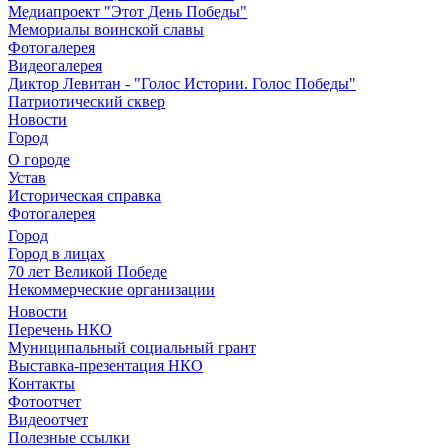
Медиапроект "Этот День Победы"
Мемориалы воинской славы
Фотогалерея
Видеогалерея
Диктор Левитан - "Голос Истории. Голос Победы"
Патриотический сквер
Новости
Город
О городе
Устав
Историческая справка
Фотогалерея
Город
Город в лицах
70 лет Великой Победе
Некоммерческие организации
Новости
Перечень НКО
Муниципальный социальный грант
Выставка-презентация НКО
Контакты
Фотоотчет
Видеоотчет
Полезные ссылки