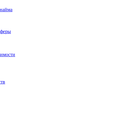
 найма
сферы
жимости
ств