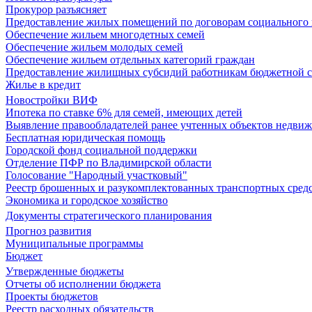
Прокурор разъясняет
Предоставление жилых помещений по договорам социального
Обеспечение жильем многодетных семей
Обеспечение жильем молодых семей
Обеспечение жильем отдельных категорий граждан
Предоставление жилищных субсидий работникам бюджетной 
Жилье в кредит
Новостройки ВИФ
Ипотека по ставке 6% для семей, имеющих детей
Выявление правообладателей ранее учтенных объектов недви
Бесплатная юридическая помощь
Городской фонд социальной поддержки
Отделение ПФР по Владимирской области
Голосование "Народный участковый"
Реестр брошенных и разукомплектованных транспортных сред
Экономика и городское хозяйство
Документы стратегического планирования
Прогноз развития
Муниципальные программы
Бюджет
Утвержденные бюджеты
Отчеты об исполнении бюджета
Проекты бюджетов
Реестр расходных обязательств