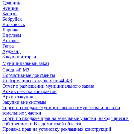
Цзянинь
Чунцин
Баоцзи
Бобруйск
Волковыск
Ларнака
Вифлеем
Анталья
Гагра
Худжанд
Закупки и торги
Муниципальный заказ
Сводный МЗ
Нормативные документы
Информация о закупках по 44-ФЗ
Отчет о размещении муниципального заказа
Архив реестра контрактов
Архив закупок
Закупки вне системы
Торги по продаже муниципального имущества и прав на
земельные участки
Торги по продаже прав на земельные участки, находящиеся в
собственности Владимирской области
Продажа прав на установку рекламных конструкций