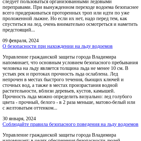
следует пользоваться организованными ледовыми
переправами. При вынужденном переходе водоема безопаснее
всего придерживаться проторенных троп или идти по уже
проложенной лыжне. Но если их нет, надо перед тем, как
спуститься на лед, очень внимательно осмотреться и наметить
предстоящий...
09 февраля, 2024
О безопасности при нахождении на льду водоемов
Управление гражданской защиты города Владимира
напоминает, что основным условием безопасного пребывания
человека на льду является толщина льда не менее 10 см. В
устьях рек и протоках прочность льда ослаблена. Лед
непрочен в местах быстрого течения, бьющих ключей и
сточных вод, а также в местах произрастания водной
растительности, вблизи деревьев, кустов, камышей.
Прочность льда можно определить визуально: лед голубого
цвета - прочный, белого - в 2 раза меньше, матово-белый или
с желтоватым оттенком...
30 января, 2024
Соблюдайте правила безопасного поведения на льду водоемов
Управление гражданской защиты города Владимира
напоминает: в целях обеспечения безопасности людей,