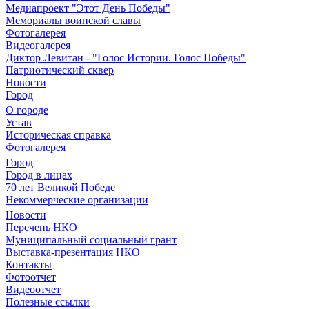
Медиапроект "Этот День Победы"
Мемориалы воинской славы
Фотогалерея
Видеогалерея
Диктор Левитан - "Голос Истории. Голос Победы"
Патриотический сквер
Новости
Город
О городе
Устав
Историческая справка
Фотогалерея
Город
Город в лицах
70 лет Великой Победе
Некоммерческие организации
Новости
Перечень НКО
Муниципальный социальный грант
Выставка-презентация НКО
Контакты
Фотоотчет
Видеоотчет
Полезные ссылки