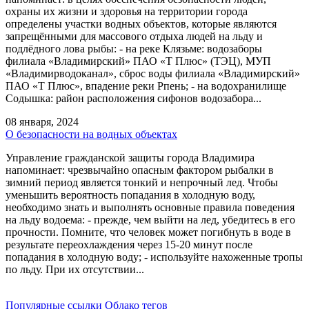
охраны их жизни и здоровья на территории города
определены участки водных объектов, которые являются
запрещёнными для массового отдыха людей на льду и
подлёдного лова рыбы: - на реке Клязьме: водозаборы
филиала «Владимирский» ПАО «Т Плюс» (ТЭЦ), МУП
«Владимирводоканал», сброс воды филиала «Владимирский»
ПАО «Т Плюс», впадение реки Рпень; - на водохранилище
Содышка: район расположения сифонов водозабора...
08 января, 2024
О безопасности на водных объектах
Управление гражданской защиты города Владимира
напоминает: чрезвычайно опасным фактором рыбалки в
зимний период является тонкий и непрочный лед. Чтобы
уменьшить вероятность попадания в холодную воду,
необходимо знать и выполнять основные правила поведения
на льду водоема: - прежде, чем выйти на лед, убедитесь в его
прочности. Помните, что человек может погибнуть в воде в
результате переохлаждения через 15-20 минут после
попадания в холодную воду; - используйте нахоженные тропы
по льду. При их отсутствии...
Популярные ссылки
Облако тегов