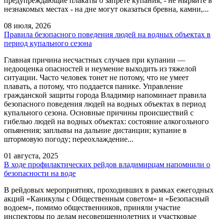
предупреждающие плакаты о запрете купания; - не ныряйте в
незнакомых местах - на дне могут оказаться бревна, камни,...
08 июля, 2026
Правила безопасного поведения людей на водных объектах в
период купального сезона
Главная причина несчастных случаев при купании —
недооценка опасностей и неумение выходить из тяжелой
ситуации. Часто человек тонет не потому, что не умеет
плавать, а потому, что поддается панике. Управление
гражданской защиты города Владимир напоминает правила
безопасного поведения людей на водных объектах в период
купального сезона. Основные причины происшествий с
гибелью людей на водных объектах: состояние алкогольного
опьянения; заплывы на дальние дистанции; купание в
штормовую погоду; переохлаждение...
01 августа, 2025
В ходе профилактических рейдов владимирцам напомнили о
безопасности на воде
В рейдовых мероприятиях, проходивших в рамках ежегодных
акций «Каникулы с Общественным советом» и «Безопасный
водоем», помимо общественников, приняли участие
инспекторы по делам несовершеннолетних и участковые