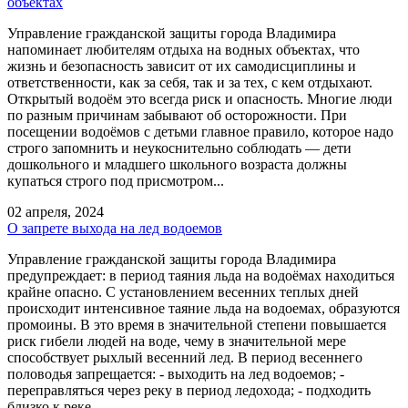
объектах
Управление гражданской защиты города Владимира
напоминает любителям отдыха на водных объектах, что
жизнь и безопасность зависит от их самодисциплины и
ответственности, как за себя, так и за тех, с кем отдыхают.
Открытый водоём это всегда риск и опасность. Многие люди
по разным причинам забывают об осторожности. При
посещении водоёмов с детьми главное правило, которое надо
строго запомнить и неукоснительно соблюдать — дети
дошкольного и младшего школьного возраста должны
купаться строго под присмотром...
02 апреля, 2024
О запрете выхода на лед водоемов
Управление гражданской защиты города Владимира
предупреждает: в период таяния льда на водоёмах находиться
крайне опасно. С установлением весенних теплых дней
происходит интенсивное таяние льда на водоемах, образуются
промоины. В это время в значительной степени повышается
риск гибели людей на воде, чему в значительной мере
способствует рыхлый весенний лед. В период весеннего
половодья запрещается: - выходить на лед водоемов; -
переправляться через реку в период ледохода; - подходить
близко к реке...