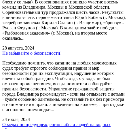
блесну со льда). В соревнованиях приняло участие восемь
команд из Владимира, Москвы и Московской области.
Соревновательный тур продолжался шесть часов. Результаты
в личном зачете: первое место занял Юрий Бобков (г. Москва),
«серебро» завоевал Кирилл Славин (г. Владимир), «бронзу» -
Руслан Федунов (г. Москва). В командном зачёте победила
«Рыболовная академия» (г. Москва), на втором месте
оказалась...
28 августа, 2024
Не забывайте о безопасности!
Необходимо помнить, что катание на любых маломерных
судах требует строгого соблюдения правил и мер
безопасности при их эксплуатации, нарушение которых
влечет за собой трагедию. Чтобы отдых у воды не был
омрачен происшествием, всегда помните и соблюдайте
правила безопасности. Управление гражданской защиты
города Владимира рекомендует: - если вы отдыхаете с детьми
- будьте особенно бдительны, не оставляйте их без присмотра
и напомните им правила поведения на водоеме; - при отдыхе
с использованием лодки...
24 июля, 2024
О мерах по предупреждению гибели людей на водных