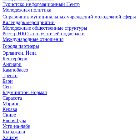
Туристско-информационный Центр
Молодежная политика
Справочник муниципальных учреждений молодежной сферы
Календарь мероприятий
Молодежные общественные структуры
Реестр НКО - получателей поддержки
Международные отношения
Города партнеры
Эрланген, Йена
Кентербери
Ангиари
Кампобассо
Тренто
Бари
Сент
Блумингтон-Нормал
Сарасота
Мэрион
Керава
Скиве
Еленя Гура
Усти-на-лабе
Кырджали
Хайкоу