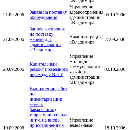
г.Владимира
Управление
Заказа на поставку
здравоохранения
21.09.2006
05.10.2006
оборудования
администрации
г.Владимира
Запрос котировок
на поставку
Администрация
21.09.2006
мебели для
27.09.2006
г.Владимира
администрации
г.Владимира
Управление
жилищно-
Капитальный
коммунального
20.09.2006
ремонт подземного
02.10.2006
хозяйства
перехода у ВлГУ
администрации
г.Владимира
Выполнение работ
по
инвентаризации
земель
(межеванию)
территории города
(в т.ч. на вновь
Управление
присоединенных
земельными
19.09.2006
18.10.2006