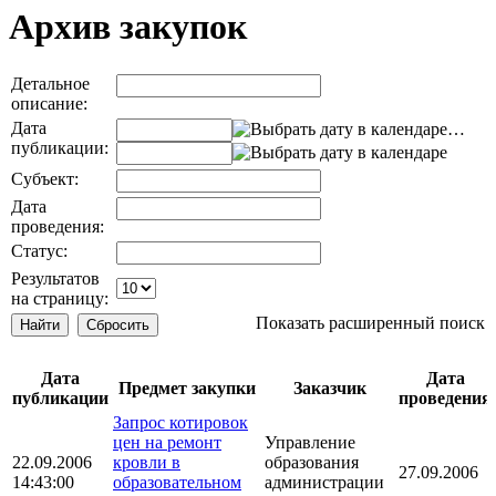
Архив закупок
Детальное
описание:
Дата
…
публикации:
Субъект:
Дата
проведения:
Статус:
Результатов
на страницу:
Показать расширенный поиск
Дата
Дата
Предмет закупки
Заказчик
публикации
проведения
Запрос котировок
цен на ремонт
Управление
22.09.2006
кровли в
образования
27.09.2006
14:43:00
образовательном
администрации