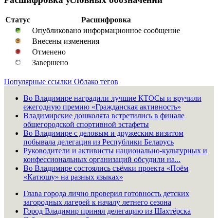
Статус
Расшифровка
Опубликовано информационное сообщение
Внесены изменения
Отменено
Завершено
Популярные ссылки
Облако тегов
Во Владимире наградили лучшие КТОСы и вручили
ежегодную премию «Гражданская активность»
Владимирские дошколята встретились в финале
общегородской спортивной эстафеты
Во Владимире с деловым и дружеским визитом
побывала делегация из Республики Беларусь
Руководители и активисты национально-культурных и
конфессиональных организаций обсудили на...
Во Владимире состоялись съёмки проекта «Поём
«Катюшу» на разных языках»
Глава города лично проверил готовность детских
загородных лагерей к началу летнего сезона
Город Владимир принял делегацию из Шахтёрска