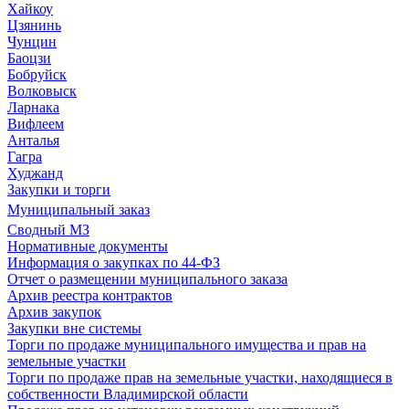
Хайкоу
Цзянинь
Чунцин
Баоцзи
Бобруйск
Волковыск
Ларнака
Вифлеем
Анталья
Гагра
Худжанд
Закупки и торги
Муниципальный заказ
Сводный МЗ
Нормативные документы
Информация о закупках по 44-ФЗ
Отчет о размещении муниципального заказа
Архив реестра контрактов
Архив закупок
Закупки вне системы
Торги по продаже муниципального имущества и прав на
земельные участки
Торги по продаже прав на земельные участки, находящиеся в
собственности Владимирской области