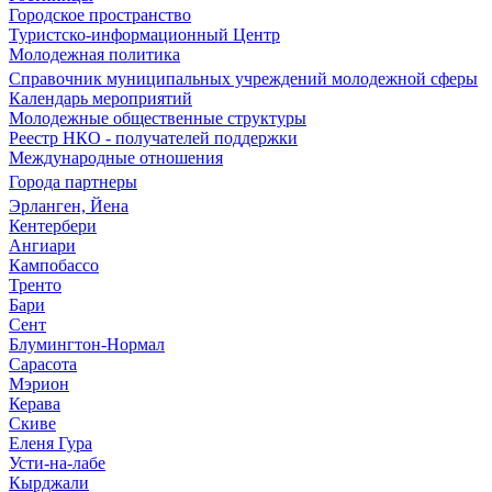
Городское пространство
Туристско-информационный Центр
Молодежная политика
Справочник муниципальных учреждений молодежной сферы
Календарь мероприятий
Молодежные общественные структуры
Реестр НКО - получателей поддержки
Международные отношения
Города партнеры
Эрланген, Йена
Кентербери
Ангиари
Кампобассо
Тренто
Бари
Сент
Блумингтон-Нормал
Сарасота
Мэрион
Керава
Скиве
Еленя Гура
Усти-на-лабе
Кырджали