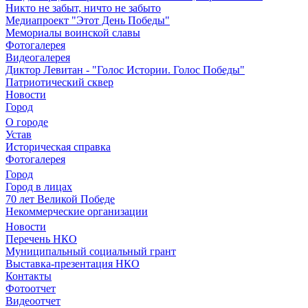
Никто не забыт, ничто не забыто
Медиапроект "Этот День Победы"
Мемориалы воинской славы
Фотогалерея
Видеогалерея
Диктор Левитан - "Голос Истории. Голос Победы"
Патриотический сквер
Новости
Город
О городе
Устав
Историческая справка
Фотогалерея
Город
Город в лицах
70 лет Великой Победе
Некоммерческие организации
Новости
Перечень НКО
Муниципальный социальный грант
Выставка-презентация НКО
Контакты
Фотоотчет
Видеоотчет