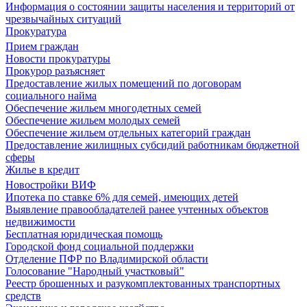
Информация о состоянии защиты населения и территорий от
чрезвычайных ситуаций
Прокуратура
Прием граждан
Новости прокуратуры
Прокурор разъясняет
Предоставление жилых помещений по договорам
социального найма
Обеспечение жильем многодетных семей
Обеспечение жильем молодых семей
Обеспечение жильем отдельных категорий граждан
Предоставление жилищных субсидий работникам бюджетной
сферы
Жилье в кредит
Новостройки ВИФ
Ипотека по ставке 6% для семей, имеющих детей
Выявление правообладателей ранее учтенных объектов
недвижимости
Бесплатная юридическая помощь
Городской фонд социальной поддержки
Отделение ПФР по Владимирской области
Голосование "Народный участковый"
Реестр брошенных и разукомплектованных транспортных
средств