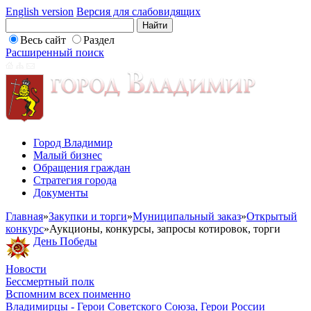
English version
Версия для слабовидящих
Весь сайт
Раздел
Расширенный поиск
Город Владимир
Малый бизнес
Обращения граждан
Стратегия города
Документы
Главная
»
Закупки и торги
»
Муниципальный заказ
»
Открытый
конкурс
»
Аукционы, конкурсы, запросы котировок, торги
День Победы
Новости
Бессмертный полк
Вспомним всех поименно
Владимирцы - Герои Советского Союза, Герои России