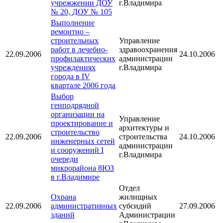
учрежжении ДОУ
г.Владимира
№ 20, ДОУ № 105
Выполнение
ремонтно –
строительных
Управление
работ в лечебно-
здравоохранения
22.09.2006
24.10.2006
профилактических
администрации
учреждениях
г.Владимира
города в IV
квартале 2006 года
Выбор
генподрядной
организации на
Управление
проектирование и
архитектуры и
строительство
22.09.2006
строительства
24.10.2006
инженерных сетей
администрации
и сооружений I
г.Владимира
очереди
микрорайона 8ЮЗ
в г.Владимире
Отдел
Охрана
жилищных
22.09.2006
административных
субсидий
27.09.2006
зданий
Администрации