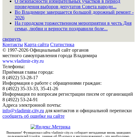
О безопасности избирательных участков в период
проведения выборов депутатов Совета народн...
Во Владимире завершается большой дорожный ремонт -
2026
На городском торжественном мероприятии в честь Дня
семьи, любви и верности поздравили боле...
свернуть
Контакты
Карта сайта
Статистика
© 1997-2026 Официальный сайт органов
местного самоуправления города Владимира
www.vladimir-city.ru
Телефоны:
Приёмная главы города:
8 (4922) 53-28-17
Информация о работе с обращениями граждан:
8 (4922) 35-33-33, 35-41-26
Информация по вопросам регистрации писем от организаций
8 (4922) 53-24-91
Адреса электронной почты:
info@vladimir-city.ru
для контактов и официальной переписки
сообщить об ошибке на сайте
Внимание! Функционал сайта vladimir-city.ru собирает метаданные вновь зашедших
пользователей (cookie, данные об IP-адресе и местоположении) - это необходимо