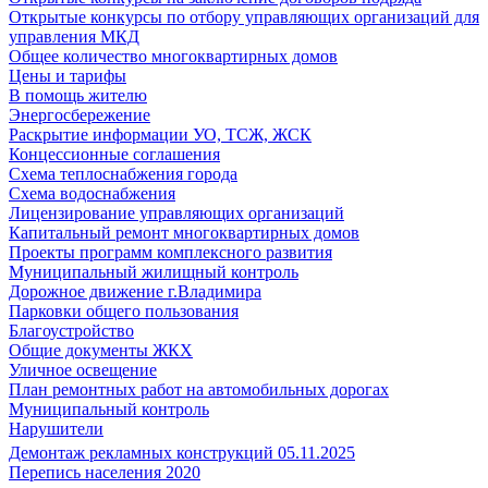
Открытые конкурсы по отбору управляющих организаций для
управления МКД
Общее количество многоквартирных домов
Цены и тарифы
В помощь жителю
Энергосбережение
Раскрытие информации УО, ТСЖ, ЖСК
Концессионные соглашения
Схема теплоснабжения города
Схема водоснабжения
Лицензирование управляющих организаций
Капитальный ремонт многоквартирных домов
Проекты программ комплексного развития
Муниципальный жилищный контроль
Дорожное движение г.Владимира
Парковки общего пользования
Благоустройство
Общие документы ЖКХ
Уличное освещение
План ремонтных работ на автомобильных дорогах
Муниципальный контроль
Нарушители
Демонтаж рекламных конструкций 05.11.2025
Перепись населения 2020