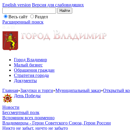
English version
Версия для слабовидящих
Весь сайт
Раздел
Расширенный поиск
Город Владимир
Малый бизнес
Обращения граждан
Стратегия города
Документы
Главная
»
Закупки и торги
»
Муниципальный заказ
»
Открытый ко
День Победы
Новости
Бессмертный полк
Вспомним всех поименно
Владимирцы - Герои Советского Союза, Герои России
Никто не забыт, ничто не забыто