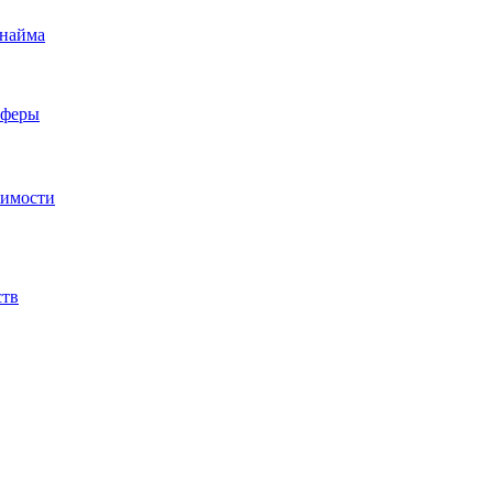
 найма
сферы
жимости
ств