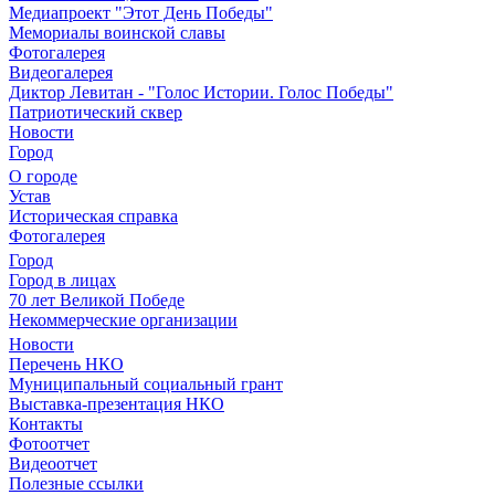
Медиапроект "Этот День Победы"
Мемориалы воинской славы
Фотогалерея
Видеогалерея
Диктор Левитан - "Голос Истории. Голос Победы"
Патриотический сквер
Новости
Город
О городе
Устав
Историческая справка
Фотогалерея
Город
Город в лицах
70 лет Великой Победе
Некоммерческие организации
Новости
Перечень НКО
Муниципальный социальный грант
Выставка-презентация НКО
Контакты
Фотоотчет
Видеоотчет
Полезные ссылки