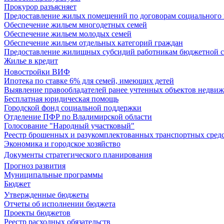
Прокурор разъясняет
Предоставление жилых помещений по договорам социального
Обеспечение жильем многодетных семей
Обеспечение жильем молодых семей
Обеспечение жильем отдельных категорий граждан
Предоставление жилищных субсидий работникам бюджетной 
Жилье в кредит
Новостройки ВИФ
Ипотека по ставке 6% для семей, имеющих детей
Выявление правообладателей ранее учтенных объектов недви
Бесплатная юридическая помощь
Городской фонд социальной поддержки
Отделение ПФР по Владимирской области
Голосование "Народный участковый"
Реестр брошенных и разукомплектованных транспортных сред
Экономика и городское хозяйство
Документы стратегического планирования
Прогноз развития
Муниципальные программы
Бюджет
Утвержденные бюджеты
Отчеты об исполнении бюджета
Проекты бюджетов
Реестр расходных обязательств