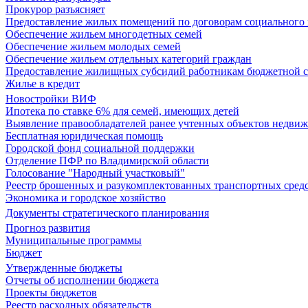
Прокурор разъясняет
Предоставление жилых помещений по договорам социального
Обеспечение жильем многодетных семей
Обеспечение жильем молодых семей
Обеспечение жильем отдельных категорий граждан
Предоставление жилищных субсидий работникам бюджетной 
Жилье в кредит
Новостройки ВИФ
Ипотека по ставке 6% для семей, имеющих детей
Выявление правообладателей ранее учтенных объектов недви
Бесплатная юридическая помощь
Городской фонд социальной поддержки
Отделение ПФР по Владимирской области
Голосование "Народный участковый"
Реестр брошенных и разукомплектованных транспортных сред
Экономика и городское хозяйство
Документы стратегического планирования
Прогноз развития
Муниципальные программы
Бюджет
Утвержденные бюджеты
Отчеты об исполнении бюджета
Проекты бюджетов
Реестр расходных обязательств