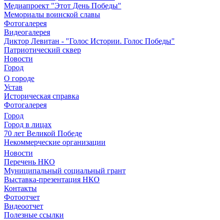
Медиапроект "Этот День Победы"
Мемориалы воинской славы
Фотогалерея
Видеогалерея
Диктор Левитан - "Голос Истории. Голос Победы"
Патриотический сквер
Новости
Город
О городе
Устав
Историческая справка
Фотогалерея
Город
Город в лицах
70 лет Великой Победе
Некоммерческие организации
Новости
Перечень НКО
Муниципальный социальный грант
Выставка-презентация НКО
Контакты
Фотоотчет
Видеоотчет
Полезные ссылки