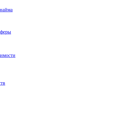
 найма
сферы
жимости
ств