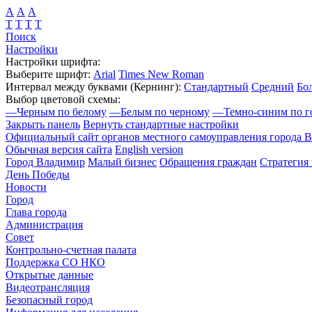
А
А
А
Т
Т
Т
Т
Поиск
Настройки
Настройки шрифта:
Выберите шрифт:
Arial
Times New Roman
Интервал между буквами
(Кернинг)
:
Стандартный
Средний
Бо
Выбор цветовой схемы:
—
Черным по белому
—
Белым по черному
—
Темно-синим по г
Закрыть панель
Вернуть стандартные настройки
Официальный сайт органов местного самоуправления города 
Обычная версия сайта
English version
Город Владимир
Малый бизнес
Обращения граждан
Стратегия 
День Победы
Новости
Город
Глава города
Администрация
Совет
Контрольно-счетная палата
Поддержка СО НКО
Открытые данные
Видеотрансляция
Безопасный город