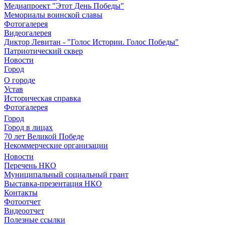
Медиапроект "Этот День Победы"
Мемориалы воинской славы
Фотогалерея
Видеогалерея
Диктор Левитан - "Голос Истории. Голос Победы"
Патриотический сквер
Новости
Город
О городе
Устав
Историческая справка
Фотогалерея
Город
Город в лицах
70 лет Великой Победе
Некоммерческие организации
Новости
Перечень НКО
Муниципальный социальный грант
Выставка-презентация НКО
Контакты
Фотоотчет
Видеоотчет
Полезные ссылки