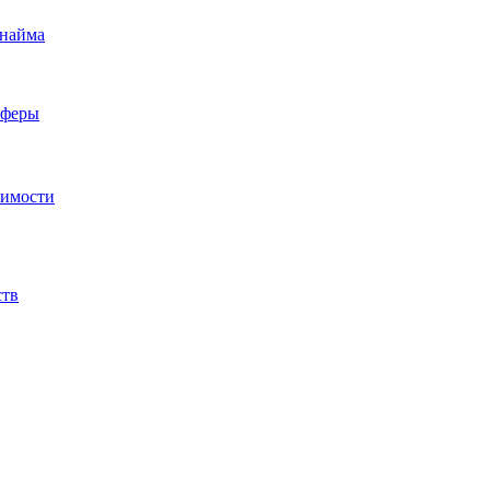
 найма
сферы
жимости
ств