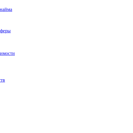
 найма
сферы
жимости
ств