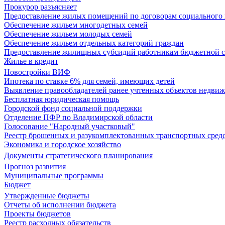
Прокурор разъясняет
Предоставление жилых помещений по договорам социального
Обеспечение жильем многодетных семей
Обеспечение жильем молодых семей
Обеспечение жильем отдельных категорий граждан
Предоставление жилищных субсидий работникам бюджетной 
Жилье в кредит
Новостройки ВИФ
Ипотека по ставке 6% для семей, имеющих детей
Выявление правообладателей ранее учтенных объектов недви
Бесплатная юридическая помощь
Городской фонд социальной поддержки
Отделение ПФР по Владимирской области
Голосование "Народный участковый"
Реестр брошенных и разукомплектованных транспортных сред
Экономика и городское хозяйство
Документы стратегического планирования
Прогноз развития
Муниципальные программы
Бюджет
Утвержденные бюджеты
Отчеты об исполнении бюджета
Проекты бюджетов
Реестр расходных обязательств