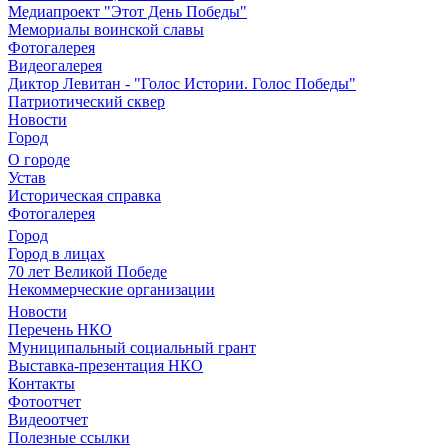
Медиапроект "Этот День Победы"
Мемориалы воинской славы
Фотогалерея
Видеогалерея
Диктор Левитан - "Голос Истории. Голос Победы"
Патриотический сквер
Новости
Город
О городе
Устав
Историческая справка
Фотогалерея
Город
Город в лицах
70 лет Великой Победе
Некоммерческие организации
Новости
Перечень НКО
Муниципальный социальный грант
Выставка-презентация НКО
Контакты
Фотоотчет
Видеоотчет
Полезные ссылки