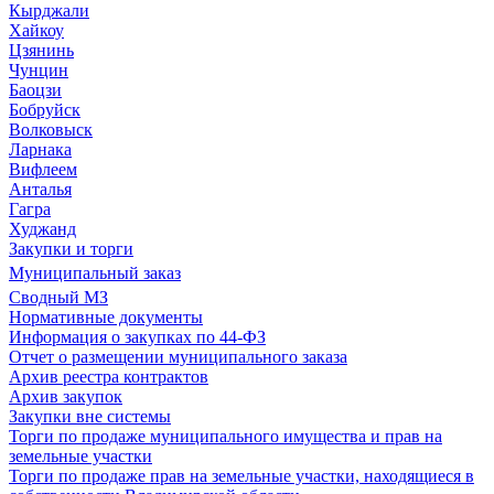
Кырджали
Хайкоу
Цзянинь
Чунцин
Баоцзи
Бобруйск
Волковыск
Ларнака
Вифлеем
Анталья
Гагра
Худжанд
Закупки и торги
Муниципальный заказ
Сводный МЗ
Нормативные документы
Информация о закупках по 44-ФЗ
Отчет о размещении муниципального заказа
Архив реестра контрактов
Архив закупок
Закупки вне системы
Торги по продаже муниципального имущества и прав на
земельные участки
Торги по продаже прав на земельные участки, находящиеся в