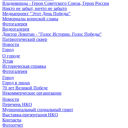
Владимирцы - Герои Советского Союза, Герои России
Никто не забыт, ничто не забыто
Медиапроект "Этот День Победы"
Мемориалы воинской славы
Фотогалерея
Видеогалерея
Диктор Левитан - "Голос Истории. Голос Победы"
Патриотический сквер
Новости
Город
О городе
Устав
Историческая справка
Фотогалерея
Город
Город в лицах
70 лет Великой Победе
Некоммерческие организации
Новости
Перечень НКО
Муниципальный социальный грант
Выставка-презентация НКО
Контакты
Фотоотчет