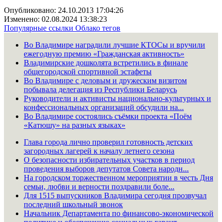
Опубликовано: 24.10.2013 17:04:26
Изменено: 02.08.2024 13:38:23
Популярные ссылки
Облако тегов
Во Владимире наградили лучшие КТОСы и вручили
ежегодную премию «Гражданская активность»
Владимирские дошколята встретились в финале
общегородской спортивной эстафеты
Во Владимире с деловым и дружеским визитом
побывала делегация из Республики Беларусь
Руководители и активисты национально-культурных и
конфессиональных организаций обсудили на...
Во Владимире состоялись съёмки проекта «Поём
«Катюшу» на разных языках»
Глава города лично проверил готовность детских
загородных лагерей к началу летнего сезона
О безопасности избирательных участков в период
проведения выборов депутатов Совета народн...
На городском торжественном мероприятии в честь Дня
семьи, любви и верности поздравили боле...
Для 1515 выпускников Владимира сегодня прозвучал
последний школьный звонок
Начальник Департамента по финансово-экономической