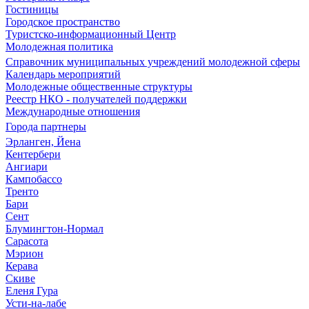
Гостиницы
Городское пространство
Туристско-информационный Центр
Молодежная политика
Справочник муниципальных учреждений молодежной сферы
Календарь мероприятий
Молодежные общественные структуры
Реестр НКО - получателей поддержки
Международные отношения
Города партнеры
Эрланген, Йена
Кентербери
Ангиари
Кампобассо
Тренто
Бари
Сент
Блумингтон-Нормал
Сарасота
Мэрион
Керава
Скиве
Еленя Гура
Усти-на-лабе