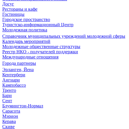
Досуг
Рестораны и кафе
Гостиницы
Городское пространство
Туристско-информационный Центр
Молодежная политика
Справочник муниципальных учреждений молодежной сферы
Календарь мероприятий
Молодежные общественные структуры
Реестр НКО - получателей поддержки
Международные отношения
Города партнеры
Эрланген, Йена
Кентербери
Ангиари
Кампобассо
Тренто
Бари
Сент
Блумингтон-Нормал
Сарасота
Мэрион
Керава
Скиве