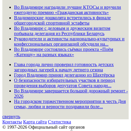
Во Владимире наградили лучшие КТОСы и вручили
ежегодную премию «Гражданская активность»
Владимирские дошколята встретились в финале
общегородской спортивной эстафеты
Во Владимире с деловым и дружеским визитом
побывала делегация из Республики Беларусь
Руководители и активисты национально-культурных и
конфессиональных организаций обсудили на...
Во Владимире состоялись съёмки проекта «Поём
«Катюшу» на разных языках»
Глава города лично проверил готовность детских
загородных лагерей к началу летнего сезона
Город Владимир принял делегацию из Шахтёрска
О безопасности избирательных участков в период
проведения выборов депутатов Совета народн...
Во Владимире завершается большой дорожный ремонт -
2026
На городском торжественном мероприятии в честь Дня
семьи, любви и верности поздравили боле...
свернуть
Контакты
Карта сайта
Статистика
© 1997-2026 Официальный сайт органов