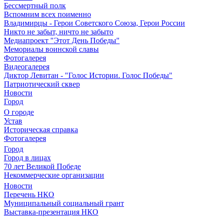
Бессмертный полк
Вспомним всех поименно
Владимирцы - Герои Советского Союза, Герои России
Никто не забыт, ничто не забыто
Медиапроект "Этот День Победы"
Мемориалы воинской славы
Фотогалерея
Видеогалерея
Диктор Левитан - "Голос Истории. Голос Победы"
Патриотический сквер
Новости
Город
О городе
Устав
Историческая справка
Фотогалерея
Город
Город в лицах
70 лет Великой Победе
Некоммерческие организации
Новости
Перечень НКО
Муниципальный социальный грант
Выставка-презентация НКО