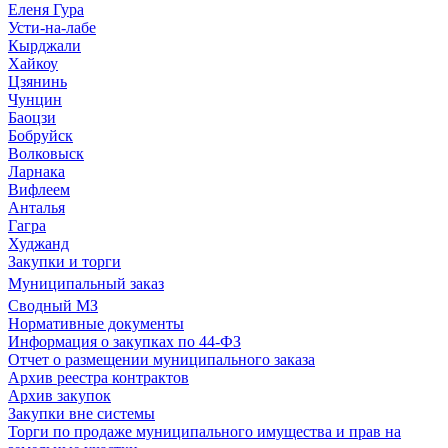
Еленя Гура
Усти-на-лабе
Кырджали
Хайкоу
Цзянинь
Чунцин
Баоцзи
Бобруйск
Волковыск
Ларнака
Вифлеем
Анталья
Гагра
Худжанд
Закупки и торги
Муниципальный заказ
Сводный МЗ
Нормативные документы
Информация о закупках по 44-ФЗ
Отчет о размещении муниципального заказа
Архив реестра контрактов
Архив закупок
Закупки вне системы
Торги по продаже муниципального имущества и прав на