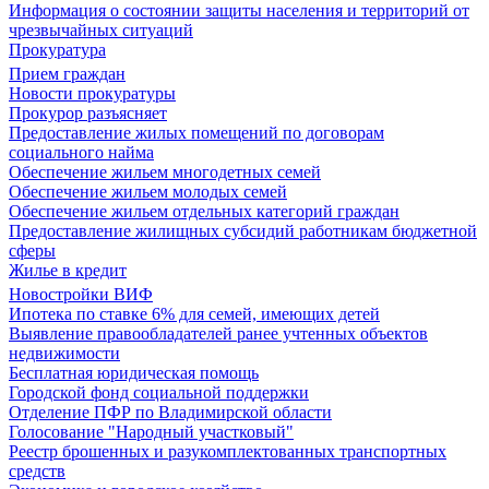
Информация о состоянии защиты населения и территорий от
чрезвычайных ситуаций
Прокуратура
Прием граждан
Новости прокуратуры
Прокурор разъясняет
Предоставление жилых помещений по договорам
социального найма
Обеспечение жильем многодетных семей
Обеспечение жильем молодых семей
Обеспечение жильем отдельных категорий граждан
Предоставление жилищных субсидий работникам бюджетной
сферы
Жилье в кредит
Новостройки ВИФ
Ипотека по ставке 6% для семей, имеющих детей
Выявление правообладателей ранее учтенных объектов
недвижимости
Бесплатная юридическая помощь
Городской фонд социальной поддержки
Отделение ПФР по Владимирской области
Голосование "Народный участковый"
Реестр брошенных и разукомплектованных транспортных
средств