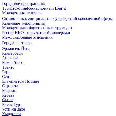
Городское пространство
Туристско-информационный Центр
Молодежная политика
Справочник муниципальных учреждений молодежной сферы
Календарь мероприятий
Молодежные общественные структуры
Реестр НКО - получателей поддержки
Международные отношения
Города партнеры
Эрланген, Йена
Кентербери
Ангиари
Кампобассо
Тренто
Бари
Сент
Блумингтон-Нормал
Сарасота
Мэрион
Керава
Скиве
Еленя Гура
Усти-на-лабе
Кырджали