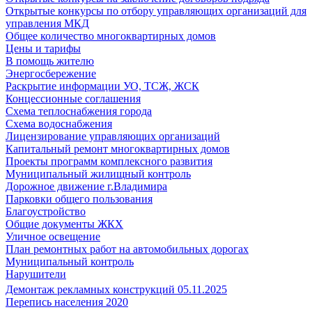
Открытые конкурсы по отбору управляющих организаций для
управления МКД
Общее количество многоквартирных домов
Цены и тарифы
В помощь жителю
Энергосбережение
Раскрытие информации УО, ТСЖ, ЖСК
Концессионные соглашения
Схема теплоснабжения города
Схема водоснабжения
Лицензирование управляющих организаций
Капитальный ремонт многоквартирных домов
Проекты программ комплексного развития
Муниципальный жилищный контроль
Дорожное движение г.Владимира
Парковки общего пользования
Благоустройство
Общие документы ЖКХ
Уличное освещение
План ремонтных работ на автомобильных дорогах
Муниципальный контроль
Нарушители
Демонтаж рекламных конструкций 05.11.2025
Перепись населения 2020