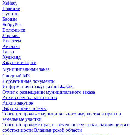
Хайкоу
Цзянинь
Чунцин
Баоцзи
Бобруйск
Волковыск
Ларнака
Вифлеем
Анталья
Гагра
Худжанд
Закупки и торги
Муниципальный заказ
Сводный МЗ
Нормативные документы
Информация о закупках по 44-ФЗ
Отчет о размещении муниципального заказа
Архив реестра контрактов
Архив закупок
Закупки вне системы
Торги по продаже муниципального имущества и прав на
земельные участки
Торги по продаже прав на земельные участки, находящиеся в
собственности Владимирской области