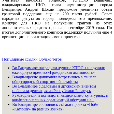
Учитывая важность вопросов, успешно решаемых
владимирскими НКО, глава администрации города
Владимира Андрей Шохин предложил увеличить объем
грантовой поддержки еще на 200 тысяч рублей. Совет
народных депутатов города поддержал это предложение.
Конкурс для НКО на получение грантов из этих
дополнительных средств прошел в сентябре 2019 года. По
итогам дополнительного конкурса поддержку получили еще 4
организации на реализацию своих проектов.
Популярные ссылки
Облако тегов
Во Владимире наградили лучшие КТОСы и вручили
ежегодную премию «Гражданская активность»
Владимирские дошколята встретились в финале
общегородской спортивной эстафеты
Во Владимире с деловым и дружеским визитом
побывала делегация из Республики Беларусь
Руководители и активисты национально-культурных и
конфессиональных организаций обсудили на...
Во Владимире состоялись съёмки проекта «Поём
«Катюшу» на разных языках»