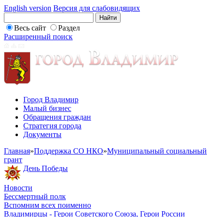
English version
Версия для слабовидящих
Весь сайт
Раздел
Расширенный поиск
Город Владимир
Малый бизнес
Обращения граждан
Стратегия города
Документы
Главная
»
Поддержка СО НКО
»
Муниципальный социальный
грант
День Победы
Новости
Бессмертный полк
Вспомним всех поименно
Владимирцы - Герои Советского Союза, Герои России