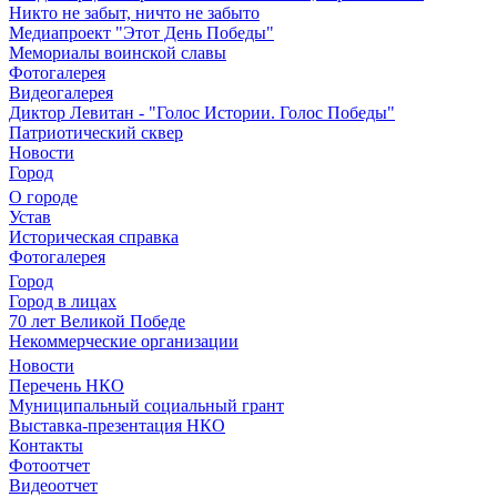
Никто не забыт, ничто не забыто
Медиапроект "Этот День Победы"
Мемориалы воинской славы
Фотогалерея
Видеогалерея
Диктор Левитан - "Голос Истории. Голос Победы"
Патриотический сквер
Новости
Город
О городе
Устав
Историческая справка
Фотогалерея
Город
Город в лицах
70 лет Великой Победе
Некоммерческие организации
Новости
Перечень НКО
Муниципальный социальный грант
Выставка-презентация НКО
Контакты
Фотоотчет
Видеоотчет