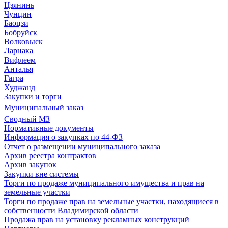
Цзянинь
Чунцин
Баоцзи
Бобруйск
Волковыск
Ларнака
Вифлеем
Анталья
Гагра
Худжанд
Закупки и торги
Муниципальный заказ
Сводный МЗ
Нормативные документы
Информация о закупках по 44-ФЗ
Отчет о размещении муниципального заказа
Архив реестра контрактов
Архив закупок
Закупки вне системы
Торги по продаже муниципального имущества и прав на
земельные участки
Торги по продаже прав на земельные участки, находящиеся в
собственности Владимирской области
Продажа прав на установку рекламных конструкций