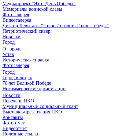
Медиапроект "Этот День Победы"
Мемориалы воинской славы
Фотогалерея
Видеогалерея
Диктор Левитан - "Голос Истории. Голос Победы"
Патриотический сквер
Новости
Город
О городе
Устав
Историческая справка
Фотогалерея
Город
Город в лицах
70 лет Великой Победе
Некоммерческие организации
Новости
Перечень НКО
Муниципальный социальный грант
Выставка-презентация НКО
Контакты
Фотоотчет
Видеоотчет
Полезные ссылки