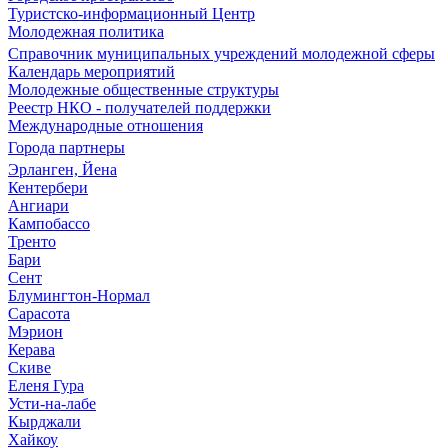
Туристско-информационный Центр
Молодежная политика
Справочник муниципальных учреждений молодежной сферы
Календарь мероприятий
Молодежные общественные структуры
Реестр НКО - получателей поддержки
Международные отношения
Города партнеры
Эрланген, Йена
Кентербери
Ангиари
Кампобассо
Тренто
Бари
Сент
Блумингтон-Нормал
Сарасота
Мэрион
Керава
Скиве
Еленя Гура
Усти-на-лабе
Кырджали
Хайкоу