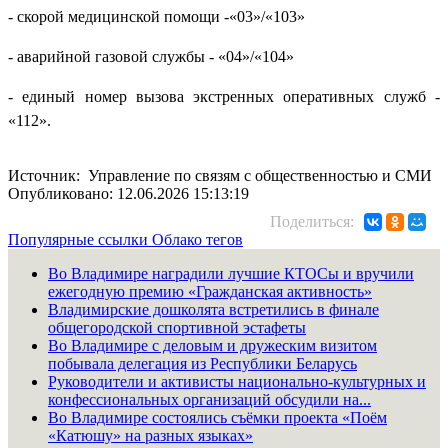
- скорой медицинской помощи -«03»/«103»
- аварийной газовой службы - «04»/«104»
- единый номер вызова экстренных оперативных служб -
«112».
Источник: Управление по связям с общественностью и СМИ
Опубликовано: 12.06.2026 15:13:19
Поделиться:
Популярные ссылки
Облако тегов
Во Владимире наградили лучшие КТОСы и вручили
ежегодную премию «Гражданская активность»
Владимирские дошколята встретились в финале
общегородской спортивной эстафеты
Во Владимире с деловым и дружеским визитом
побывала делегация из Республики Беларусь
Руководители и активисты национально-культурных и
конфессиональных организаций обсудили на...
Во Владимире состоялись съёмки проекта «Поём
«Катюшу» на разных языках»