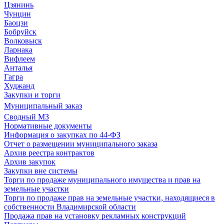
Цзянинь
Чунцин
Баоцзи
Бобруйск
Волковыск
Ларнака
Вифлеем
Анталья
Гагра
Худжанд
Закупки и торги
Муниципальный заказ
Сводный МЗ
Нормативные документы
Информация о закупках по 44-ФЗ
Отчет о размещении муниципального заказа
Архив реестра контрактов
Архив закупок
Закупки вне системы
Торги по продаже муниципального имущества и прав на
земельные участки
Торги по продаже прав на земельные участки, находящиеся в
собственности Владимирской области
Продажа прав на установку рекламных конструкций