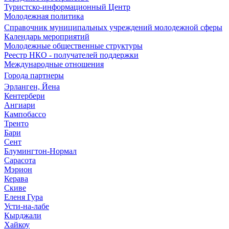
Туристско-информационный Центр
Молодежная политика
Справочник муниципальных учреждений молодежной сферы
Календарь мероприятий
Молодежные общественные структуры
Реестр НКО - получателей поддержки
Международные отношения
Города партнеры
Эрланген, Йена
Кентербери
Ангиари
Кампобассо
Тренто
Бари
Сент
Блумингтон-Нормал
Сарасота
Мэрион
Керава
Скиве
Еленя Гура
Усти-на-лабе
Кырджали
Хайкоу