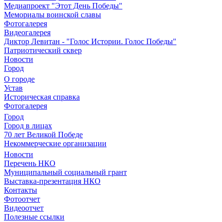
Медиапроект "Этот День Победы"
Мемориалы воинской славы
Фотогалерея
Видеогалерея
Диктор Левитан - "Голос Истории. Голос Победы"
Патриотический сквер
Новости
Город
О городе
Устав
Историческая справка
Фотогалерея
Город
Город в лицах
70 лет Великой Победе
Некоммерческие организации
Новости
Перечень НКО
Муниципальный социальный грант
Выставка-презентация НКО
Контакты
Фотоотчет
Видеоотчет
Полезные ссылки