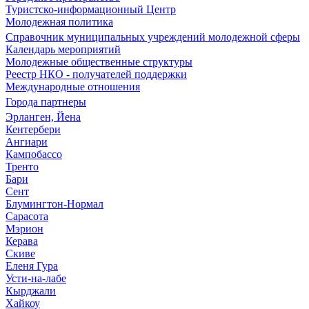
Туристско-информационный Центр
Молодежная политика
Справочник муниципальных учреждений молодежной сферы
Календарь мероприятий
Молодежные общественные структуры
Реестр НКО - получателей поддержки
Международные отношения
Города партнеры
Эрланген, Йена
Кентербери
Ангиари
Кампобассо
Тренто
Бари
Сент
Блумингтон-Нормал
Сарасота
Мэрион
Керава
Скиве
Еленя Гура
Усти-на-лабе
Кырджали
Хайкоу