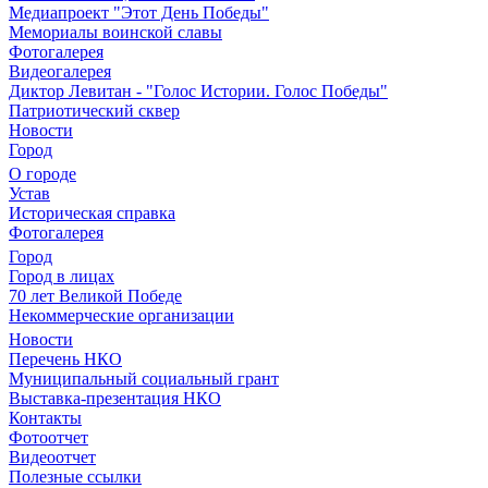
Медиапроект "Этот День Победы"
Мемориалы воинской славы
Фотогалерея
Видеогалерея
Диктор Левитан - "Голос Истории. Голос Победы"
Патриотический сквер
Новости
Город
О городе
Устав
Историческая справка
Фотогалерея
Город
Город в лицах
70 лет Великой Победе
Некоммерческие организации
Новости
Перечень НКО
Муниципальный социальный грант
Выставка-презентация НКО
Контакты
Фотоотчет
Видеоотчет
Полезные ссылки