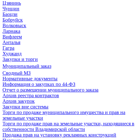
Цзянинь
Чунцин
Баоцзи
Бобруйск
Волковыск
Ларнака
Вифлеем
Анталья
Гагра
Худжанд
Закупки и торги
Муниципальный заказ
Сводный МЗ
Нормативные документы
Информация о закупках по 44-ФЗ
Отчет о размещении муниципального заказа
Архив реестра контрактов
Архив закупок
Закупки вне системы
Торги по продаже муниципального имущества и прав на
земельные участки
Торги по продаже прав на земельные участки, находящиеся в
собственности Владимирской области
Продажа прав на установку рекламных конструкций