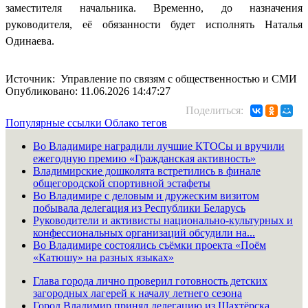
заместителя начальника. Временно, до назначения
руководителя, её обязанности будет исполнять Наталья
Одинаева.
Источник: Управление по связям с общественностью и СМИ
Опубликовано: 11.06.2026 14:47:27
Поделиться:
Популярные ссылки
Облако тегов
Во Владимире наградили лучшие КТОСы и вручили
ежегодную премию «Гражданская активность»
Владимирские дошколята встретились в финале
общегородской спортивной эстафеты
Во Владимире с деловым и дружеским визитом
побывала делегация из Республики Беларусь
Руководители и активисты национально-культурных и
конфессиональных организаций обсудили на...
Во Владимире состоялись съёмки проекта «Поём
«Катюшу» на разных языках»
Глава города лично проверил готовность детских
загородных лагерей к началу летнего сезона
Город Владимир принял делегацию из Шахтёрска