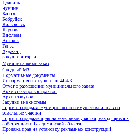
Цзянинь
Чунцин
Баоцзи
Бобруйск
Волковыск
Ларнака
Вифлеем
Анталья
Гагра
Худжанд
Закупки и торги
Муниципальный заказ
Сводный МЗ
Нормативные документы
Информация о закупках по 44-ФЗ
Отчет о размещении муниципального заказа
Архив реестра контрактов
Архив закупок
Закупки вне системы
Торги по продаже муниципального имущества и прав на
земельные участки
Торги по продаже прав на земельные участки, находящиеся в
собственности Владимирской области
Продажа прав на установку рекламных конструкций