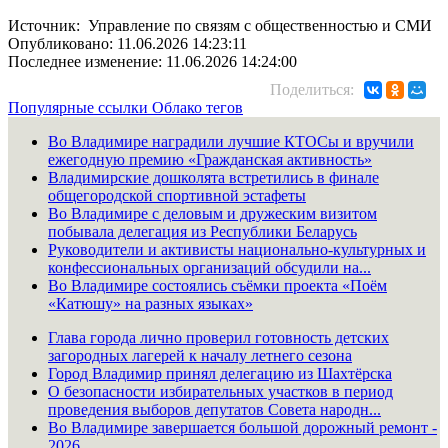
Источник: Управление по связям с общественностью и СМИ
Опубликовано: 11.06.2026 14:23:11
Последнее изменение: 11.06.2026 14:24:00
Поделиться:
Популярные ссылки
Облако тегов
Во Владимире наградили лучшие КТОСы и вручили
ежегодную премию «Гражданская активность»
Владимирские дошколята встретились в финале
общегородской спортивной эстафеты
Во Владимире с деловым и дружеским визитом
побывала делегация из Республики Беларусь
Руководители и активисты национально-культурных и
конфессиональных организаций обсудили на...
Во Владимире состоялись съёмки проекта «Поём
«Катюшу» на разных языках»
Глава города лично проверил готовность детских
загородных лагерей к началу летнего сезона
Город Владимир принял делегацию из Шахтёрска
О безопасности избирательных участков в период
проведения выборов депутатов Совета народн...
Во Владимире завершается большой дорожный ремонт -
2026