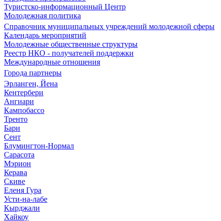
Туристско-информационный Центр
Молодежная политика
Справочник муниципальных учреждений молодежной сферы
Календарь мероприятий
Молодежные общественные структуры
Реестр НКО - получателей поддержки
Международные отношения
Города партнеры
Эрланген, Йена
Кентербери
Ангиари
Кампобассо
Тренто
Бари
Сент
Блумингтон-Нормал
Сарасота
Мэрион
Керава
Скиве
Еленя Гура
Усти-на-лабе
Кырджали
Хайкоу