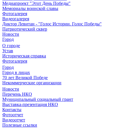
Медиапроект "Этот День Победы"
Мемориалы воинской славы
Фотогалерея
Видеогалерея
Диктор Левитан - "Голос Истории. Голос Победы"
Патриотический сквер
Новости
Город
О городе
Устав
Историческая справка
Фотогалерея
Город
Город в лицах
70 лет Великой Победе
Некоммерческие организации
Новости
Перечень НКО
Муниципальный социальный грант
Выставка-презентация НКО
Контакты
Фотоотчет
Видеоотчет
Полезные ссылки