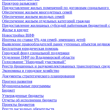
Прокурор разъясняет
Предоставление жилых помещений по договорам социального
Обеспечение жильем многодетных семей
Обеспечение жильем молодых семей
Обеспечение жильем отдельных категорий граждан
Предоставление жилищных субсидий работникам бюджетной 
Жилье в кредит
Новостройки ВИФ
Ипотека по ставке 6% для семей, имеющих детей
Выявление правообладателей ранее учтенных объектов недви
Бесплатная юридическая помощь
Городской фонд социальной поддержки
Отделение ПФР по Владимирской области
Голосование "Народный участковый"
Реестр брошенных и разукомплектованных транспортных сред
Экономика и городское хозяйство
Документы стратегического планирования
Прогноз развития
Муниципальные программы
Бюджет
Утвержденные бюджеты
Отчеты об исполнении бюджета
Проекты бюджетов
Реестр расходных обязательств