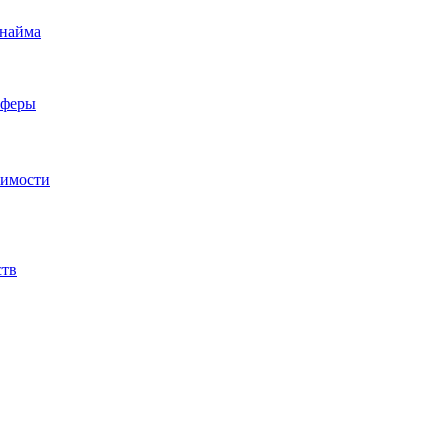
 найма
сферы
жимости
ств