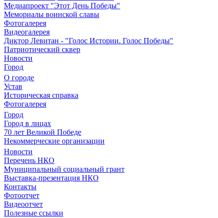
Медиапроект "Этот День Победы"
Мемориалы воинской славы
Фотогалерея
Видеогалерея
Диктор Левитан - "Голос Истории. Голос Победы"
Патриотический сквер
Новости
Город
О городе
Устав
Историческая справка
Фотогалерея
Город
Город в лицах
70 лет Великой Победе
Некоммерческие организации
Новости
Перечень НКО
Муниципальный социальный грант
Выставка-презентация НКО
Контакты
Фотоотчет
Видеоотчет
Полезные ссылки