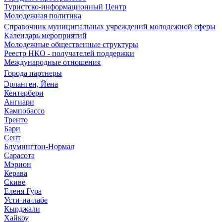
Туристско-информационный Центр
Молодежная политика
Справочник муниципальных учреждений молодежной сферы
Календарь мероприятий
Молодежные общественные структуры
Реестр НКО - получателей поддержки
Международные отношения
Города партнеры
Эрланген, Йена
Кентербери
Ангиари
Кампобассо
Тренто
Бари
Сент
Блумингтон-Нормал
Сарасота
Мэрион
Керава
Скиве
Еленя Гура
Усти-на-лабе
Кырджали
Хайкоу