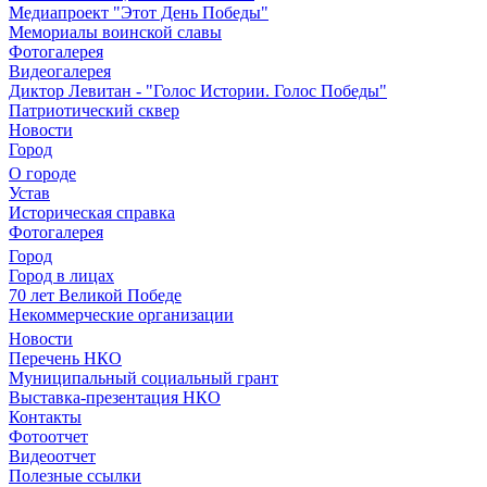
Медиапроект "Этот День Победы"
Мемориалы воинской славы
Фотогалерея
Видеогалерея
Диктор Левитан - "Голос Истории. Голос Победы"
Патриотический сквер
Новости
Город
О городе
Устав
Историческая справка
Фотогалерея
Город
Город в лицах
70 лет Великой Победе
Некоммерческие организации
Новости
Перечень НКО
Муниципальный социальный грант
Выставка-презентация НКО
Контакты
Фотоотчет
Видеоотчет
Полезные ссылки