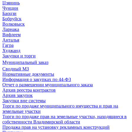
Цзянинь
Чунцин
Баоцзи
Бобруйск
Волковыск
Ларнака
Вифлеем
Анталья
Гагра
Худжанд
Закупки и торги
Муниципальный заказ
Сводный МЗ
Нормативные документы
Информация о закупках по 44-ФЗ
Отчет о размещении муниципального заказа
Архив реестра контрактов
Архив закупок
Закупки вне системы
Торги по продаже муниципального имущества и прав на
земельные участки
Торги по продаже прав на земельные участки, находящиеся в
собственности Владимирской области
Продажа прав на установку рекламных конструкций