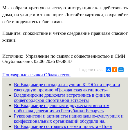
Мы собрали краткую и четкую инструкцию: как действовать
дома, на улице и в транспорте. Листайте карточки, сохраняйте
себе и поделитесь с близкими.
Помните: спокойствие и четкое следование правилам спасают
жизни!
Источник: Управление по связям с общественностью и СМИ
Опубликовано: 02.06.2026 09:48:47
Поделиться:
Популярные ссылки
Облако тегов
Во Владимире наградили лучшие КТОСы и вручили
ежегодную премию «Гражданская активность»
Владимирские дошколята встретились в финале
общегородской спортивной эстафеты
Во Владимире с деловым и дружеским визитом
побывала делегация из Республики Беларусь
Руководители и активисты национально-культурных и
конфессиональных организаций обсудили на...
Во Владимире состоялись съёмки проекта «Поём