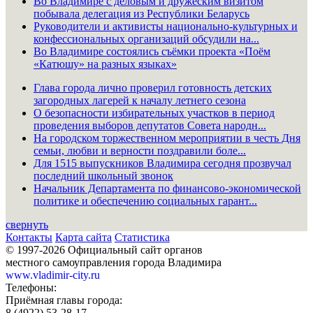
Во Владимире с деловым и дружеским визитом
побывала делегация из Республики Беларусь
Руководители и активисты национально-культурных и
конфессиональных организаций обсудили на...
Во Владимире состоялись съёмки проекта «Поём
«Катюшу» на разных языках»
Глава города лично проверил готовность детских
загородных лагерей к началу летнего сезона
О безопасности избирательных участков в период
проведения выборов депутатов Совета народн...
На городском торжественном мероприятии в честь Дня
семьи, любви и верности поздравили боле...
Для 1515 выпускников Владимира сегодня прозвучал
последний школьный звонок
Начальник Департамента по финансово-экономической
политике и обеспечению социальных гарант...
свернуть
Контакты
Карта сайта
Статистика
© 1997-2026 Официальный сайт органов
местного самоуправления города Владимира
www.vladimir-city.ru
Телефоны:
Приёмная главы города:
8 (4922) 53-28-17