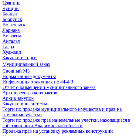
Цзянинь
Чунцин
Баоцзи
Бобруйск
Волковыск
Ларнака
Вифлеем
Анталья
Гагра
Худжанд
Закупки и торги
Муниципальный заказ
Сводный МЗ
Нормативные документы
Информация о закупках по 44-ФЗ
Отчет о размещении муниципального заказа
Архив реестра контрактов
Архив закупок
Закупки вне системы
Торги по продаже муниципального имущества и прав на
земельные участки
Торги по продаже прав на земельные участки, находящиеся в
собственности Владимирской области
Продажа прав на установку рекламных конструкций