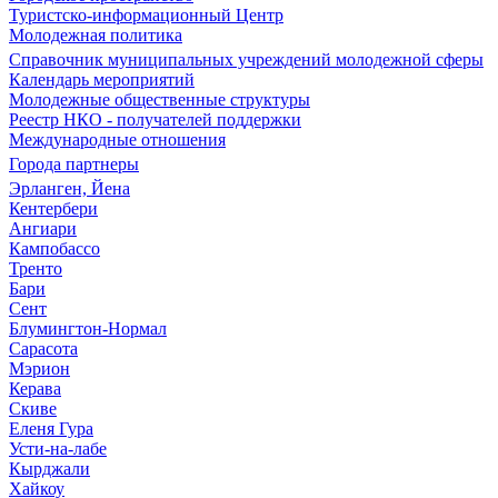
Туристско-информационный Центр
Молодежная политика
Справочник муниципальных учреждений молодежной сферы
Календарь мероприятий
Молодежные общественные структуры
Реестр НКО - получателей поддержки
Международные отношения
Города партнеры
Эрланген, Йена
Кентербери
Ангиари
Кампобассо
Тренто
Бари
Сент
Блумингтон-Нормал
Сарасота
Мэрион
Керава
Скиве
Еленя Гура
Усти-на-лабе
Кырджали
Хайкоу