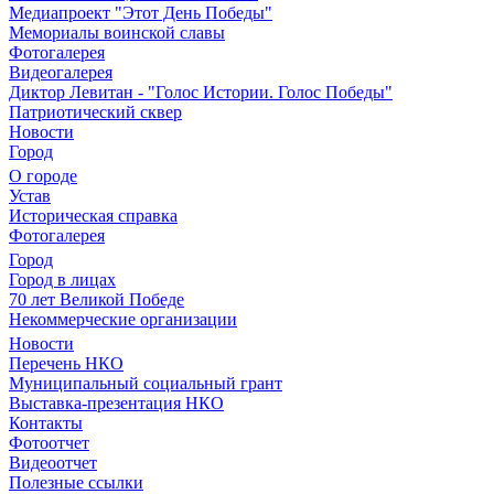
Медиапроект "Этот День Победы"
Мемориалы воинской славы
Фотогалерея
Видеогалерея
Диктор Левитан - "Голос Истории. Голос Победы"
Патриотический сквер
Новости
Город
О городе
Устав
Историческая справка
Фотогалерея
Город
Город в лицах
70 лет Великой Победе
Некоммерческие организации
Новости
Перечень НКО
Муниципальный социальный грант
Выставка-презентация НКО
Контакты
Фотоотчет
Видеоотчет
Полезные ссылки