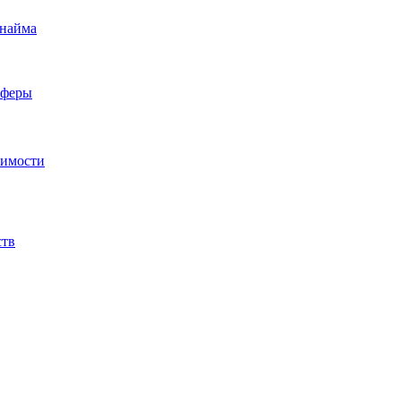
 найма
сферы
жимости
ств