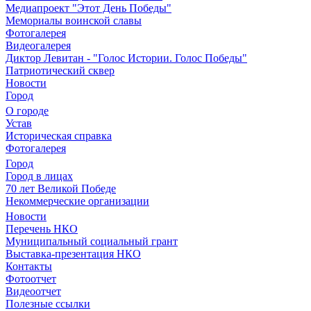
Медиапроект "Этот День Победы"
Мемориалы воинской славы
Фотогалерея
Видеогалерея
Диктор Левитан - "Голос Истории. Голос Победы"
Патриотический сквер
Новости
Город
О городе
Устав
Историческая справка
Фотогалерея
Город
Город в лицах
70 лет Великой Победе
Некоммерческие организации
Новости
Перечень НКО
Муниципальный социальный грант
Выставка-презентация НКО
Контакты
Фотоотчет
Видеоотчет
Полезные ссылки