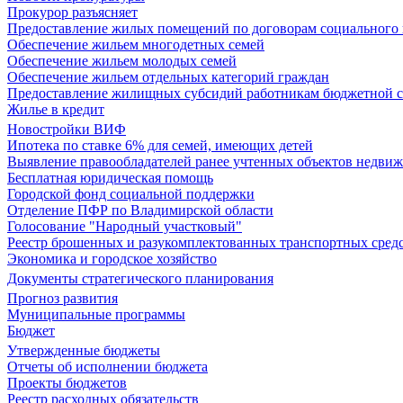
Прокурор разъясняет
Предоставление жилых помещений по договорам социального
Обеспечение жильем многодетных семей
Обеспечение жильем молодых семей
Обеспечение жильем отдельных категорий граждан
Предоставление жилищных субсидий работникам бюджетной 
Жилье в кредит
Новостройки ВИФ
Ипотека по ставке 6% для семей, имеющих детей
Выявление правообладателей ранее учтенных объектов недви
Бесплатная юридическая помощь
Городской фонд социальной поддержки
Отделение ПФР по Владимирской области
Голосование "Народный участковый"
Реестр брошенных и разукомплектованных транспортных сред
Экономика и городское хозяйство
Документы стратегического планирования
Прогноз развития
Муниципальные программы
Бюджет
Утвержденные бюджеты
Отчеты об исполнении бюджета
Проекты бюджетов
Реестр расходных обязательств