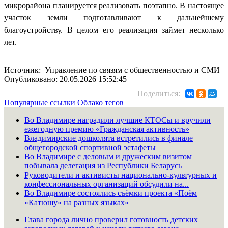
микрорайона планируется реализовать поэтапно. В настоящее
участок земли подготавливают к дальнейшему
благоустройству. В целом его реализация займет несколько
лет.
Источник: Управление по связям с общественностью и СМИ
Опубликовано: 20.05.2026 15:52:45
Поделиться:
Популярные ссылки
Облако тегов
Во Владимире наградили лучшие КТОСы и вручили
ежегодную премию «Гражданская активность»
Владимирские дошколята встретились в финале
общегородской спортивной эстафеты
Во Владимире с деловым и дружеским визитом
побывала делегация из Республики Беларусь
Руководители и активисты национально-культурных и
конфессиональных организаций обсудили на...
Во Владимире состоялись съёмки проекта «Поём
«Катюшу» на разных языках»
Глава города лично проверил готовность детских