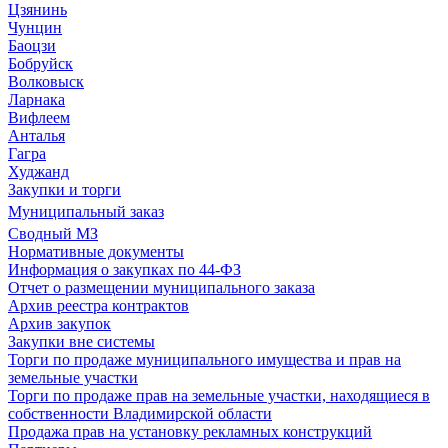
Цзянинь
Чунцин
Баоцзи
Бобруйск
Волковыск
Ларнака
Вифлеем
Анталья
Гагра
Худжанд
Закупки и торги
Муниципальный заказ
Сводный МЗ
Нормативные документы
Информация о закупках по 44-ФЗ
Отчет о размещении муниципального заказа
Архив реестра контрактов
Архив закупок
Закупки вне системы
Торги по продаже муниципального имущества и прав на
земельные участки
Торги по продаже прав на земельные участки, находящиеся в
собственности Владимирской области
Продажа прав на установку рекламных конструкций