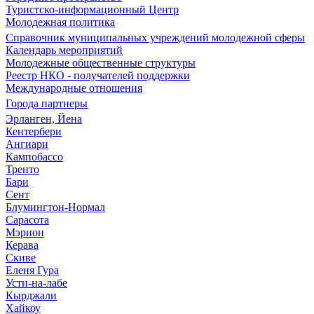
Туристско-информационный Центр
Молодежная политика
Справочник муниципальных учреждений молодежной сферы
Календарь мероприятий
Молодежные общественные структуры
Реестр НКО - получателей поддержки
Международные отношения
Города партнеры
Эрланген, Йена
Кентербери
Ангиари
Кампобассо
Тренто
Бари
Сент
Блумингтон-Нормал
Сарасота
Мэрион
Керава
Скиве
Еленя Гура
Усти-на-лабе
Кырджали
Хайкоу