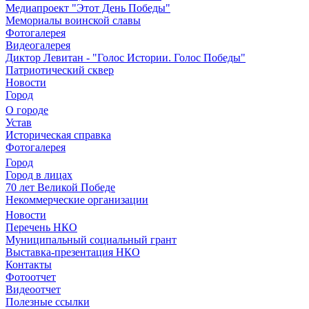
Медиапроект "Этот День Победы"
Мемориалы воинской славы
Фотогалерея
Видеогалерея
Диктор Левитан - "Голос Истории. Голос Победы"
Патриотический сквер
Новости
Город
О городе
Устав
Историческая справка
Фотогалерея
Город
Город в лицах
70 лет Великой Победе
Некоммерческие организации
Новости
Перечень НКО
Муниципальный социальный грант
Выставка-презентация НКО
Контакты
Фотоотчет
Видеоотчет
Полезные ссылки