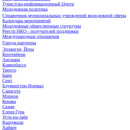
Туристско-информационный Центр
Молодежная политика
Справочник муниципальных учреждений молодежной сферы
Календарь мероприятий
Молодежные общественные структуры
Реестр НКО - получателей поддержки
Международные отношения
Города партнеры
Эрланген, Йена
Кентербери
Ангиари
Кампобассо
Тренто
Бари
Сент
Блумингтон-Нормал
Сарасота
Мэрион
Керава
Скиве
Еленя Гура
Усти-на-лабе
Кырджали
Хайкоу