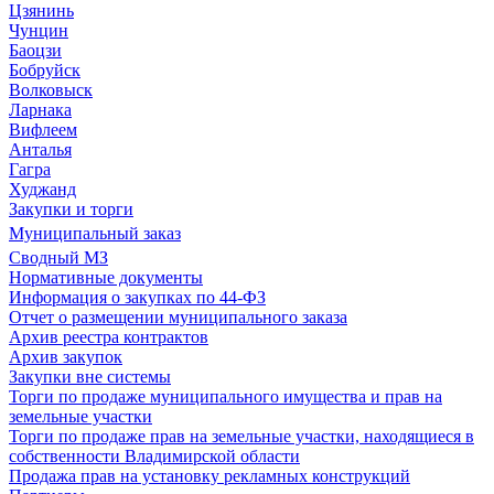
Цзянинь
Чунцин
Баоцзи
Бобруйск
Волковыск
Ларнака
Вифлеем
Анталья
Гагра
Худжанд
Закупки и торги
Муниципальный заказ
Сводный МЗ
Нормативные документы
Информация о закупках по 44-ФЗ
Отчет о размещении муниципального заказа
Архив реестра контрактов
Архив закупок
Закупки вне системы
Торги по продаже муниципального имущества и прав на
земельные участки
Торги по продаже прав на земельные участки, находящиеся в
собственности Владимирской области
Продажа прав на установку рекламных конструкций