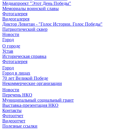
Медиапроект "Этот День Победы"
Мемориалы воинской славы
Фотогалерея
Видеогалерея
Диктор Левитан - "Голос Истории. Голос Победы"
Патриотический сквер
Новости
Город
О городе
Устав
Историческая справка
Фотогалерея
Город
Город в лицах
70 лет Великой Победе
Некоммерческие организации
Новости
Перечень НКО
Муниципальный социальный грант
Выставка-презентация НКО
Контакты
Фотоотчет
Видеоотчет
Полезные ссылки