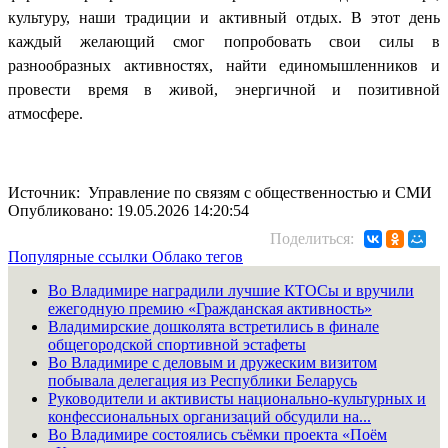
культуру, наши традиции и активный отдых. В этот день
каждый желающий смог попробовать свои силы в
разнообразных активностях, найти единомышленников и
провести время в живой, энергичной и позитивной
атмосфере.
Источник: Управление по связям с общественностью и СМИ
Опубликовано: 19.05.2026 14:20:54
Поделиться:
Популярные ссылки
Облако тегов
Во Владимире наградили лучшие КТОСы и вручили
ежегодную премию «Гражданская активность»
Владимирские дошколята встретились в финале
общегородской спортивной эстафеты
Во Владимире с деловым и дружеским визитом
побывала делегация из Республики Беларусь
Руководители и активисты национально-культурных и
конфессиональных организаций обсудили на...
Во Владимире состоялись съёмки проекта «Поём