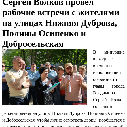
Сергей Волков провёл
рабочие встречи с жителями
на улицах Нижняя Дуброва,
Полины Осипенко и
Добросельская
В минувшие
выходные
временно
исполняющий
обязанности
главы города
Владимира
Сергей Волков
совершил
рабочий выезд на улицы Нижняя Дуброва, Полины Осипенко
и Добросельская, чтобы лично осмотреть дворы, пообщаться с
жителями домов и представителями управляющих компаний,