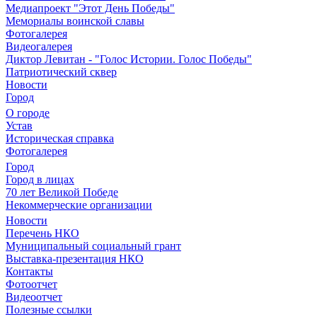
Медиапроект "Этот День Победы"
Мемориалы воинской славы
Фотогалерея
Видеогалерея
Диктор Левитан - "Голос Истории. Голос Победы"
Патриотический сквер
Новости
Город
О городе
Устав
Историческая справка
Фотогалерея
Город
Город в лицах
70 лет Великой Победе
Некоммерческие организации
Новости
Перечень НКО
Муниципальный социальный грант
Выставка-презентация НКО
Контакты
Фотоотчет
Видеоотчет
Полезные ссылки