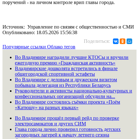
поручений - на личном контроле врип главы города.
Источник: Управление по связям с общественностью и СМИ
Опубликовано: 18.05.2026 15:56:38
Поделиться:
Популярные ссылки
Облако тегов
Во Владимире наградили лучшие КТОСы и вручили
ежегодную премию «Гражданская активность»
Владимирские дошколята встретились в финале
общегородской спортивной эстафеты
Во Владимире с деловым и дружеским визитом
побывала делегация из Республики Беларусь
Руководители и активисты национально-культурных и
конфессиональных организаций обсудили на...
Во Владимире состоялись съёмки проекта «Поём
«Катюшу» на разных языках»
Во Владимире прошёл первый рейд по проверке
электросамокатов и других СИМ
Глава города лично проверил готовность детских
загородных лагерей к началу летнего сезона