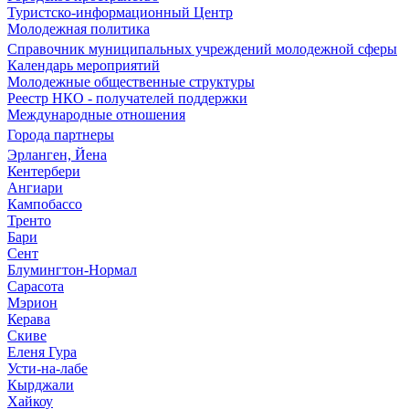
Туристско-информационный Центр
Молодежная политика
Справочник муниципальных учреждений молодежной сферы
Календарь мероприятий
Молодежные общественные структуры
Реестр НКО - получателей поддержки
Международные отношения
Города партнеры
Эрланген, Йена
Кентербери
Ангиари
Кампобассо
Тренто
Бари
Сент
Блумингтон-Нормал
Сарасота
Мэрион
Керава
Скиве
Еленя Гура
Усти-на-лабе
Кырджали
Хайкоу