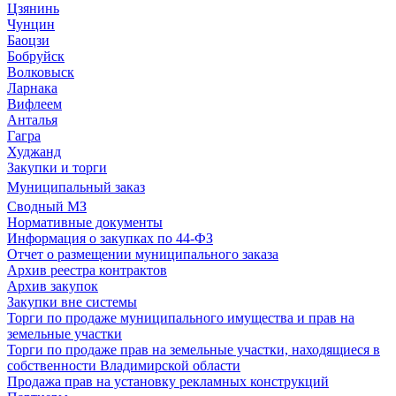
Цзянинь
Чунцин
Баоцзи
Бобруйск
Волковыск
Ларнака
Вифлеем
Анталья
Гагра
Худжанд
Закупки и торги
Муниципальный заказ
Сводный МЗ
Нормативные документы
Информация о закупках по 44-ФЗ
Отчет о размещении муниципального заказа
Архив реестра контрактов
Архив закупок
Закупки вне системы
Торги по продаже муниципального имущества и прав на
земельные участки
Торги по продаже прав на земельные участки, находящиеся в
собственности Владимирской области
Продажа прав на установку рекламных конструкций