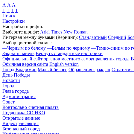
А
А
А
Т
Т
Т
Т
Поиск
Настройки
Настройки шрифта:
Выберите шрифт:
Arial
Times New Roman
Интервал между буквами
(Кернинг)
:
Стандартный
Средний
Бо
Выбор цветовой схемы:
—
Черным по белому
—
Белым по черному
—
Темно-синим по г
Закрыть панель
Вернуть стандартные настройки
Официальный сайт органов местного самоуправления города 
Обычная версия сайта
English version
Город Владимир
Малый бизнес
Обращения граждан
Стратегия 
День Победы
Новости
Город
Глава города
Администрация
Совет
Контрольно-счетная палата
Поддержка СО НКО
Открытые данные
Видеотрансляция
Безопасный город