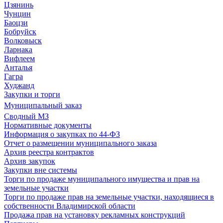
Цзянинь
Чунцин
Баоцзи
Бобруйск
Волковыск
Ларнака
Вифлеем
Анталья
Гагра
Худжанд
Закупки и торги
Муниципальный заказ
Сводный МЗ
Нормативные документы
Информация о закупках по 44-ФЗ
Отчет о размещении муниципального заказа
Архив реестра контрактов
Архив закупок
Закупки вне системы
Торги по продаже муниципального имущества и прав на
земельные участки
Торги по продаже прав на земельные участки, находящиеся в
собственности Владимирской области
Продажа прав на установку рекламных конструкций