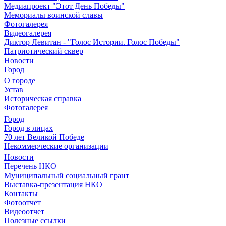
Медиапроект "Этот День Победы"
Мемориалы воинской славы
Фотогалерея
Видеогалерея
Диктор Левитан - "Голос Истории. Голос Победы"
Патриотический сквер
Новости
Город
О городе
Устав
Историческая справка
Фотогалерея
Город
Город в лицах
70 лет Великой Победе
Некоммерческие организации
Новости
Перечень НКО
Муниципальный социальный грант
Выставка-презентация НКО
Контакты
Фотоотчет
Видеоотчет
Полезные ссылки