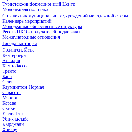
Туристско-информационный Центр
Молодежная политика
Справочник муниципальных учреждений молодежной сферы
Календарь мероприятий
Молодежные общественные структуры
Реестр НКО - получателей поддержки
Международные отношения
Города партнеры
Эрланген, Йена
Кентербери
Ангиари
Кампобассо
Тренто
Бари
Сент
Блумингтон-Нормал
Сарасота
Мэрион
Керава
Скиве
Еленя Гура
Усти-на-лабе
Кырджали
Хайкоу