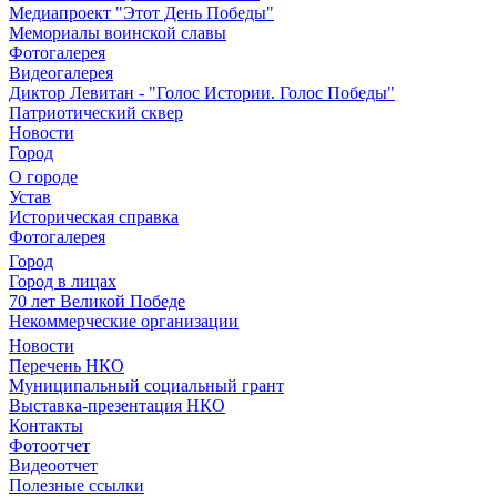
Медиапроект "Этот День Победы"
Мемориалы воинской славы
Фотогалерея
Видеогалерея
Диктор Левитан - "Голос Истории. Голос Победы"
Патриотический сквер
Новости
Город
О городе
Устав
Историческая справка
Фотогалерея
Город
Город в лицах
70 лет Великой Победе
Некоммерческие организации
Новости
Перечень НКО
Муниципальный социальный грант
Выставка-презентация НКО
Контакты
Фотоотчет
Видеоотчет
Полезные ссылки