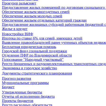
Прокурор разъясняет
Предоставление жилых помещений по договорам социального
Обеспечение жильем многодетных семей
Обеспечение жильем молодых семей
Обеспечение жильем отдельных категорий граждан
Предоставление жилищных субсидий работникам бюджетной 
Жилье в кредит
Новостройки ВИФ
Ипотека по ставке 6% для семей, имеющих детей
Выявление правообладателей ранее учтенных объектов недви
Бесплатная юридическая помощь
Городской фонд социальной поддержки
Отделение ПФР по Владимирской области
Голосование "Народный участковый"
Реестр брошенных и разукомплектованных транспортных сред
Экономика и городское хозяйство
Документы стратегического планирования
Прогноз развития
Муниципальные программы
Бюджет
Утвержденные бюджеты
Отчеты об исполнении бюджета
Проекты бюджетов
Реестр расходных обязательств