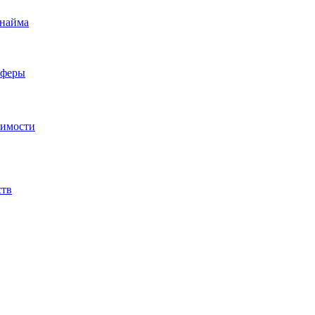
 найма
сферы
жимости
ств