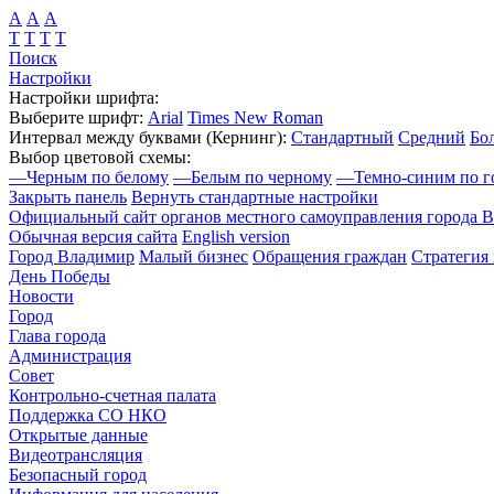
А
А
А
Т
Т
Т
Т
Поиск
Настройки
Настройки шрифта:
Выберите шрифт:
Arial
Times New Roman
Интервал между буквами
(Кернинг)
:
Стандартный
Средний
Бо
Выбор цветовой схемы:
—
Черным по белому
—
Белым по черному
—
Темно-синим по г
Закрыть панель
Вернуть стандартные настройки
Официальный сайт органов местного самоуправления города 
Обычная версия сайта
English version
Город Владимир
Малый бизнес
Обращения граждан
Стратегия 
День Победы
Новости
Город
Глава города
Администрация
Совет
Контрольно-счетная палата
Поддержка СО НКО
Открытые данные
Видеотрансляция
Безопасный город