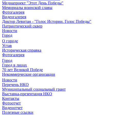
Медиапроект "Этот День Победы"
Мемориалы воинской славы
Фотогалерея
Видеогалерея
Диктор Левитан - "Голос Истории. Голос Победы"
Патриотический сквер
Новости
Город
О городе
Устав
Историческая справка
Фотогалерея
Город
Город в лицах
70 лет Великой Победе
Некоммерческие организации
Новости
Перечень НКО
Муниципальный социальный грант
Выставка-презентация НКО
Контакты
Фотоотчет
Видеоотчет
Полезные ссылки