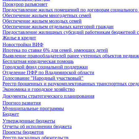
Прокурор разъясняет
Предоставление жилых помещений по договорам социального
Обеспечение жильем многодетных семей
Обеспечение жильем молодых семей
Обеспечение жильем отдельных категорий граждан
Предоставление жилищных субсидий работникам бюджетной 
Жилье в кредит
Новостройки ВИФ
Ипотека по ставке 6% для семей, имеющих детей
Выявление правообладателей ранее учтенных объектов недви
Бесплатная юридическая помощь
Городской фонд социальной поддержки
Отделение ПФР по Владимирской области
Голосование "Народный участковый"
Реестр брошенных и разукомплектованных транспортных сред
Экономика и городское хозяйство
Документы стратегического планирования
Прогноз развития
Муниципальные программы
Бюджет
Утвержденные бюджеты
Отчеты об исполнении бюджета
Проекты бюджетов
Реестр расходных обязательств