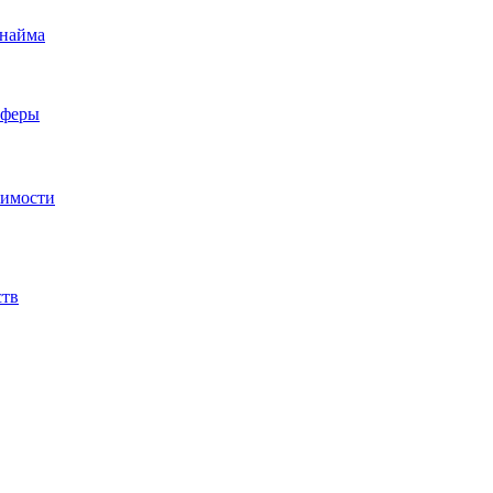
 найма
сферы
жимости
ств